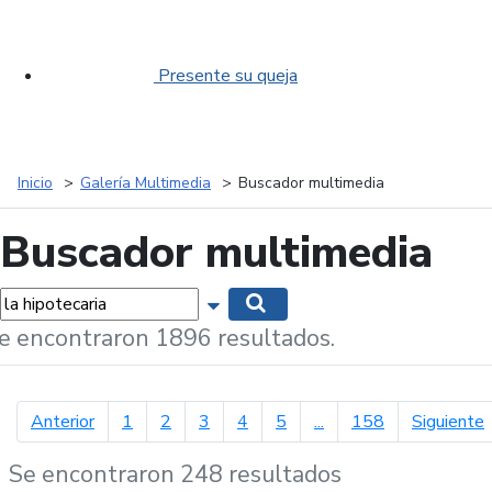
Presente su queja
Inicio
Galería Multimedia
Buscador multimedia
Buscador multimedia
labras...
Mostrar opciones de búsqueda
Buscar
e encontraron 1896 resultados.
página anterior
p
Anterior
1
2
3
4
5
...
158
Siguiente
Se encontraron 248 resultados