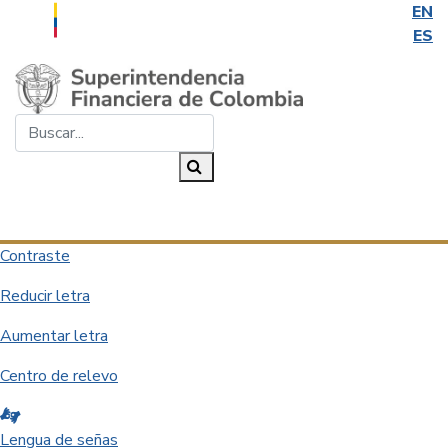
EN
ES
Saltar al contenido principal
Buscar...
Buscar
Desplegar navegación
Contraste
Reducir letra
Aumentar letra
Centro de relevo
Lengua de señas