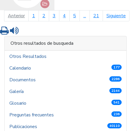
página anterior
pá
Anterior
1
2
3
4
5
...
21
Siguiente
Imprimir
Leer contenido
Otros resultados de busqueda
Otros Resultados
Calendario
177
Documentos
2286
Galería
2144
Glosario
541
Preguntas frecuentes
236
Publicaciones
40110