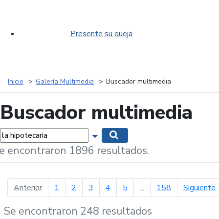
Presente su queja
Inicio
Galería Multimedia
Buscador multimedia
Buscador multimedia
labras...
Mostrar opciones de búsqueda
Buscar
e encontraron 1896 resultados.
página anterior
p
Anterior
1
2
3
4
5
...
158
Siguiente
Se encontraron 248 resultados