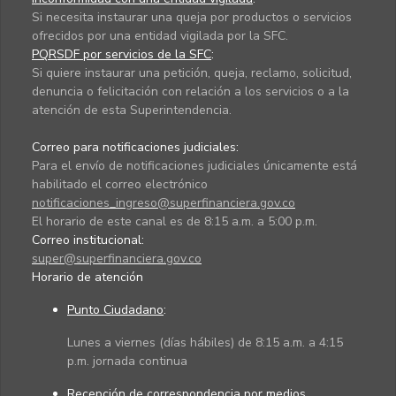
Si necesita instaurar una queja por productos o servicios
ofrecidos por una entidad vigilada por la SFC.
PQRSDF por servicios de la SFC
:
Si quiere instaurar una petición, queja, reclamo, solicitud,
denuncia o felicitación con relación a los servicios o a la
atención de esta Superintendencia.
Correo para notificaciones judiciales:
Para el envío de notificaciones judiciales únicamente está
habilitado el correo electrónico
notificaciones_ingreso@superfinanciera.gov.co
El horario de este canal es de 8:15 a.m. a 5:00 p.m.
Correo institucional:
super@superfinanciera.gov.co
Horario de atención
Punto Ciudadano
:
Lunes a viernes (días hábiles) de 8:15 a.m. a 4:15
p.m. jornada continua
Recepción de correspondencia por medios