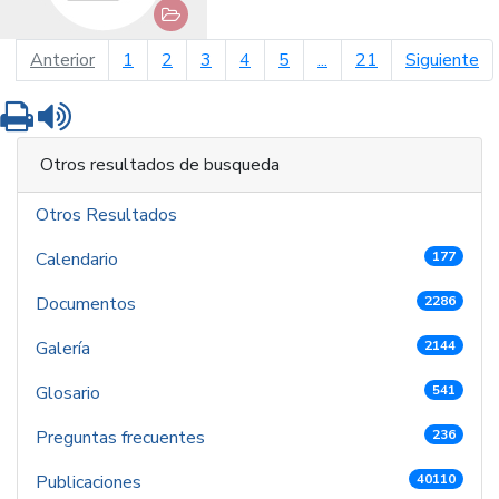
página anterior
pá
Anterior
1
2
3
4
5
...
21
Siguiente
Imprimir
Leer contenido
Otros resultados de busqueda
Otros Resultados
Calendario
177
Documentos
2286
Galería
2144
Glosario
541
Preguntas frecuentes
236
Publicaciones
40110