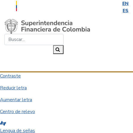
EN
ES
Saltar al contenido principal
Buscar...
Buscar
Desplegar navegación
Contraste
Reducir letra
Aumentar letra
Centro de relevo
Lengua de señas