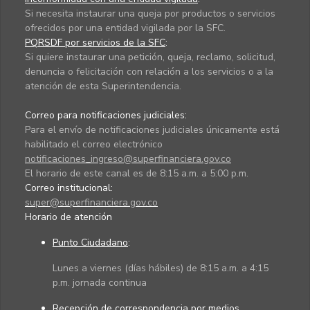
Si necesita instaurar una queja por productos o servicios
ofrecidos por una entidad vigilada por la SFC.
PQRSDF por servicios de la SFC
:
Si quiere instaurar una petición, queja, reclamo, solicitud,
denuncia o felicitación con relación a los servicios o a la
atención de esta Superintendencia.
Correo para notificaciones judiciales:
Para el envío de notificaciones judiciales únicamente está
habilitado el correo electrónico
notificaciones_ingreso@superfinanciera.gov.co
El horario de este canal es de 8:15 a.m. a 5:00 p.m.
Correo institucional:
super@superfinanciera.gov.co
Horario de atención
Punto Ciudadano
:
Lunes a viernes (días hábiles) de 8:15 a.m. a 4:15
p.m. jornada continua
Recepción de correspondencia por medios