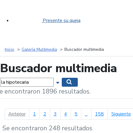
Presente su queja
Inicio
Galería Multimedia
Buscador multimedia
Buscador multimedia
labras...
Mostrar opciones de búsqueda
Buscar
e encontraron 1896 resultados.
página anterior
p
Anterior
1
2
3
4
5
...
158
Siguiente
Se encontraron 248 resultados