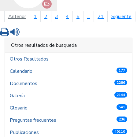
página anterior
pá
Anterior
1
2
3
4
5
...
21
Siguiente
Imprimir
Leer contenido
Otros resultados de busqueda
Otros Resultados
Calendario
177
Documentos
2286
Galería
2144
Glosario
541
Preguntas frecuentes
236
Publicaciones
40110