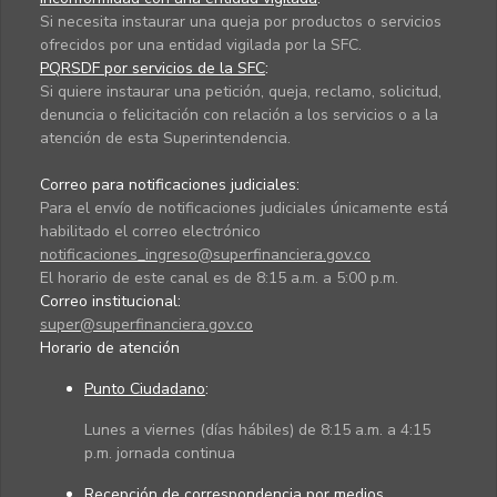
Si necesita instaurar una queja por productos o servicios
ofrecidos por una entidad vigilada por la SFC.
PQRSDF por servicios de la SFC
:
Si quiere instaurar una petición, queja, reclamo, solicitud,
denuncia o felicitación con relación a los servicios o a la
atención de esta Superintendencia.
Correo para notificaciones judiciales:
Para el envío de notificaciones judiciales únicamente está
habilitado el correo electrónico
notificaciones_ingreso@superfinanciera.gov.co
El horario de este canal es de 8:15 a.m. a 5:00 p.m.
Correo institucional:
super@superfinanciera.gov.co
Horario de atención
Punto Ciudadano
:
Lunes a viernes (días hábiles) de 8:15 a.m. a 4:15
p.m. jornada continua
Recepción de correspondencia por medios