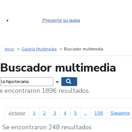
Presente su queja
Inicio
Galería Multimedia
Buscador multimedia
Buscador multimedia
labras...
Mostrar opciones de búsqueda
Buscar
e encontraron 1896 resultados.
página anterior
p
Anterior
1
2
3
4
5
...
158
Siguiente
Se encontraron 248 resultados