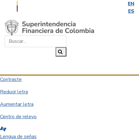
EN
ES
Saltar al contenido principal
Buscar...
Buscar
Desplegar navegación
Contraste
Reducir letra
Aumentar letra
Centro de relevo
Lengua de señas