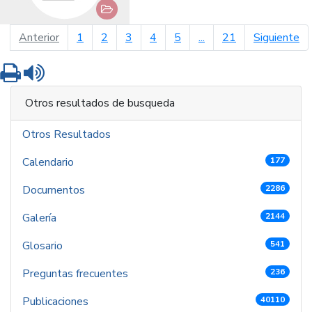
página anterior
pá
Anterior
1
2
3
4
5
...
21
Siguiente
Imprimir
Leer contenido
Otros resultados de busqueda
Otros Resultados
Calendario
177
Documentos
2286
Galería
2144
Glosario
541
Preguntas frecuentes
236
Publicaciones
40110