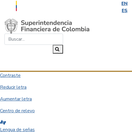
EN
ES
Saltar al contenido principal
Buscar...
Buscar
Desplegar navegación
Contraste
Reducir letra
Aumentar letra
Centro de relevo
Lengua de señas