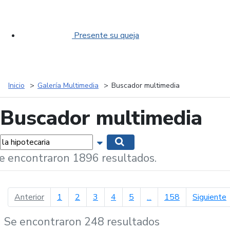
Presente su queja
Inicio
Galería Multimedia
Buscador multimedia
Buscador multimedia
labras...
Mostrar opciones de búsqueda
Buscar
e encontraron 1896 resultados.
página anterior
p
Anterior
1
2
3
4
5
...
158
Siguiente
Se encontraron 248 resultados