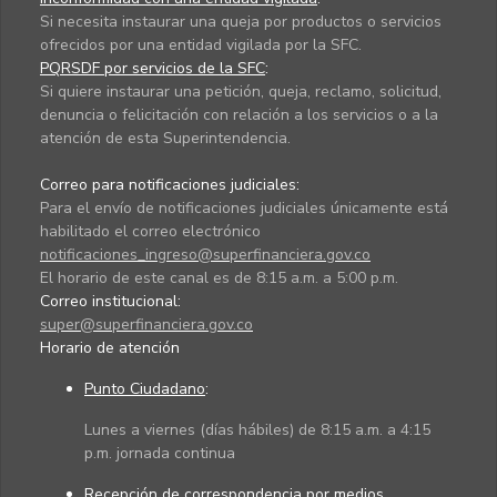
Si necesita instaurar una queja por productos o servicios
ofrecidos por una entidad vigilada por la SFC.
PQRSDF por servicios de la SFC
:
Si quiere instaurar una petición, queja, reclamo, solicitud,
denuncia o felicitación con relación a los servicios o a la
atención de esta Superintendencia.
Correo para notificaciones judiciales:
Para el envío de notificaciones judiciales únicamente está
habilitado el correo electrónico
notificaciones_ingreso@superfinanciera.gov.co
El horario de este canal es de 8:15 a.m. a 5:00 p.m.
Correo institucional:
super@superfinanciera.gov.co
Horario de atención
Punto Ciudadano
:
Lunes a viernes (días hábiles) de 8:15 a.m. a 4:15
p.m. jornada continua
Recepción de correspondencia por medios