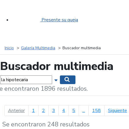
Presente su queja
Inicio
Galería Multimedia
Buscador multimedia
Buscador multimedia
labras...
Mostrar opciones de búsqueda
Buscar
e encontraron 1896 resultados.
página anterior
p
Anterior
1
2
3
4
5
...
158
Siguiente
Se encontraron 248 resultados