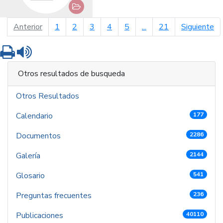
página anterior
pá
Anterior
1
2
3
4
5
...
21
Siguiente
Imprimir
Leer contenido
Otros resultados de busqueda
Otros Resultados
Calendario
177
Documentos
2286
Galería
2144
Glosario
541
Preguntas frecuentes
236
Publicaciones
40110