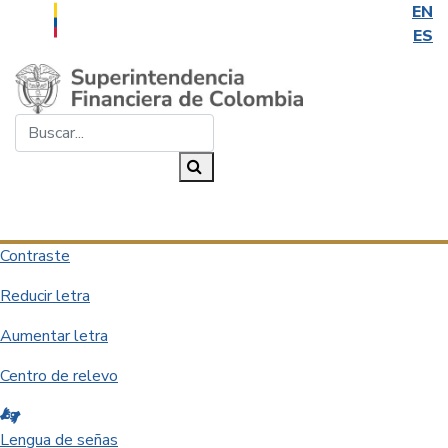
EN
ES
Saltar al contenido principal
Buscar...
Buscar
Desplegar navegación
Contraste
Reducir letra
Aumentar letra
Centro de relevo
Lengua de señas