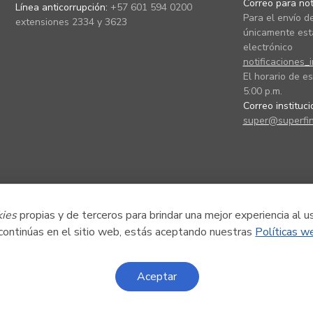
Correo para noti
Línea anticorrupción:
+57 601 594 0200
Para el envío de
extensiones 2334 y 3623
únicamente está
electrónico
notificaciones_
El horario de es
5:00 p.m.
Correo instituc
super@superfin
kies
propias y de terceros para brindar una mejor experiencia al u
 continúas en el sitio web, estás aceptando nuestras
Políticas w
Aceptar