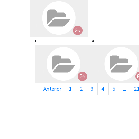
página anterior
Anterior
1
2
3
4
5
...
2