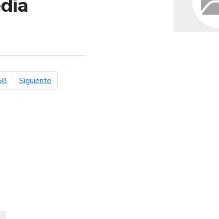
dia
de búsqueda
página siguiente
58
Siguiente