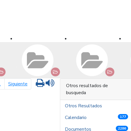
Imprimir
Leer contenido
página siguiente
1
Siguiente
Otros resultados de
busqueda
Otros Resultados
Calendario
177
Documentos
2286