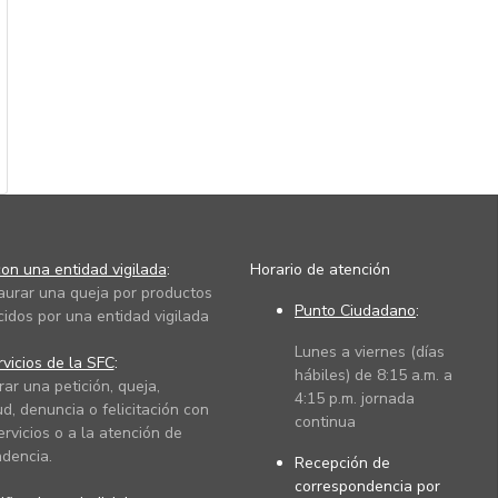
on una entidad vigilada
:
Horario de atención
taurar una queja por productos
Punto Ciudadano
:
cidos por una entidad vigilada
Lunes a viernes (días
vicios de la SFC
:
hábiles) de 8:15 a.m. a
rar una petición, queja,
4:15 p.m. jornada
ud, denuncia o felicitación con
continua
ervicios o a la atención de
dencia.
Recepción de
correspondencia por