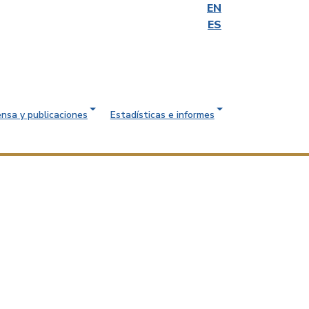
EN
ES
ensa y publicaciones
Estadísticas e informes