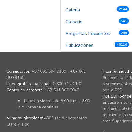
Galería
2144
Glosario
541
Preguntas frecuentes
236
Publicaciones
40110
Conmutador:
+57 601 594 0200 - +57 601
Inconformidad c
350 8166
Si necesita ins
Línea gratuita nacional:
018000 120 100
o servicios ofre
Centro de contacto:
+57 601 307 8042
por la SFC.
PQRSDF por ser
Lunes a viernes de 8:00 a.m. a 6:00
Si quiere instau
p.m. jornada continua.
reclamo, solicit
relación a los s
Numeral abreviado:
#903 (solo operadores
esta Superinten
Claro y Tigo)