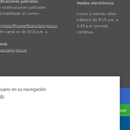
ficaciones judiciales:
medios electrónicos:
 notificaciones judiciales
 habilitado el correo
Lunes a viernes (días
hábiles) de 8:15 a.m. a
ingreso@superfinanciera.gov.co
4:45 p.m. jornada
te canal es de 8:15 a.m. a
continua
ional:
anciera.gov.co
suario en su navegación.
eb
.
Powered by Nexura