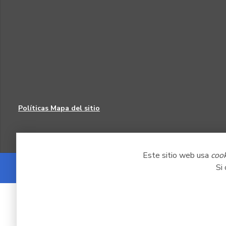
Políticas
Mapa del sitio
Este sitio web usa
coo
Si