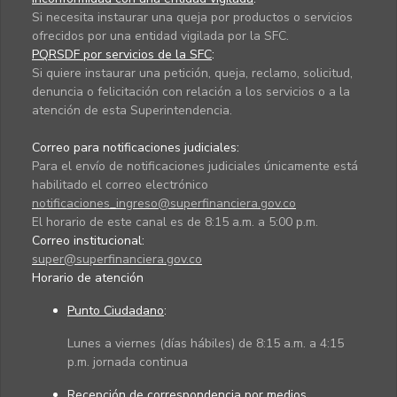
Si necesita instaurar una queja por productos o servicios
ofrecidos por una entidad vigilada por la SFC.
PQRSDF por servicios de la SFC
:
Si quiere instaurar una petición, queja, reclamo, solicitud,
denuncia o felicitación con relación a los servicios o a la
atención de esta Superintendencia.
Correo para notificaciones judiciales:
Para el envío de notificaciones judiciales únicamente está
habilitado el correo electrónico
notificaciones_ingreso@superfinanciera.gov.co
El horario de este canal es de 8:15 a.m. a 5:00 p.m.
Correo institucional:
super@superfinanciera.gov.co
Horario de atención
Punto Ciudadano
:
Lunes a viernes (días hábiles) de 8:15 a.m. a 4:15
p.m. jornada continua
Recepción de correspondencia por medios