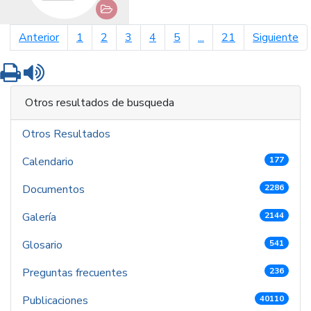
página anterior
pá
Anterior
1
2
3
4
5
...
21
Siguiente
Imprimir
Leer contenido
Otros resultados de busqueda
Otros Resultados
Calendario
177
Documentos
2286
Galería
2144
Glosario
541
Preguntas frecuentes
236
Publicaciones
40110