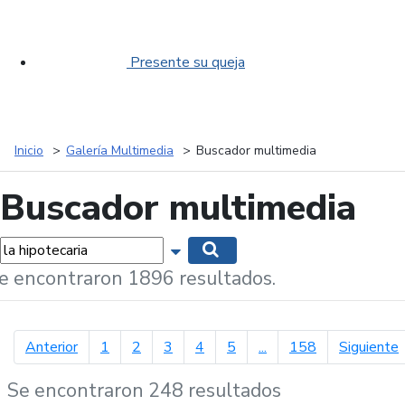
Presente su queja
Inicio
Galería Multimedia
Buscador multimedia
Buscador multimedia
labras...
Mostrar opciones de búsqueda
Buscar
e encontraron 1896 resultados.
página anterior
p
Anterior
1
2
3
4
5
...
158
Siguiente
Se encontraron 248 resultados