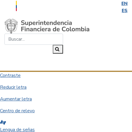
EN
ES
Saltar al contenido principal
Buscar...
Buscar
Desplegar navegación
Contraste
Reducir letra
Aumentar letra
Centro de relevo
Lengua de señas