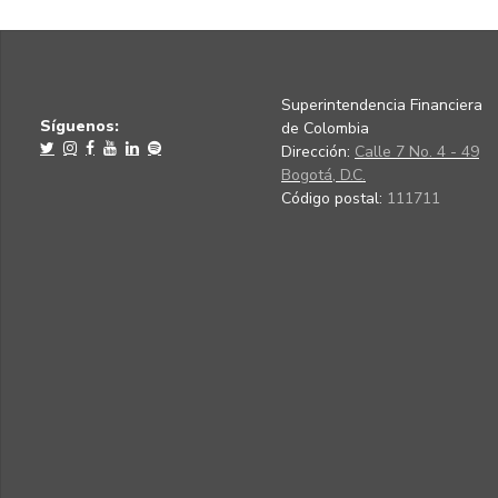
Superintendencia Financiera
Síguenos:
de Colombia
Dirección:
Calle 7 No. 4 - 49
Bogotá, D.C.
Código postal:
111711