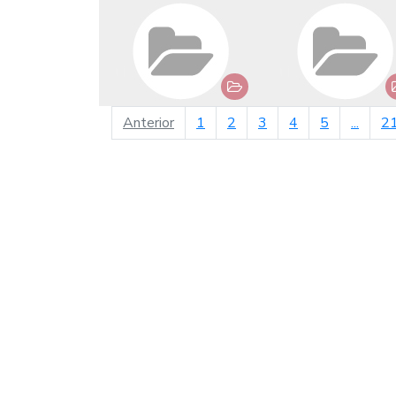
página anterior
Anterior
1
2
3
4
5
...
2