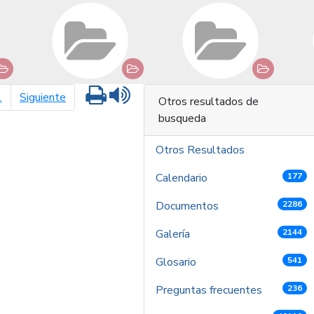
Imprimir
Leer contenido
página siguiente
1
Siguiente
Otros resultados de
busqueda
Otros Resultados
Calendario
177
Documentos
2286
Galería
2144
Glosario
541
Preguntas frecuentes
236