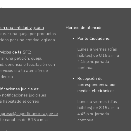
on una entidad vigilada
:
Horario de atención
taurar una queja por productos
Punto Ciudadano
:
cidos por una entidad vigilada
Lunes a viernes (días
vicios de la SFC
:
hábiles) de 8:15 a.m. a
rar una petición, queja,
4:15 p.m. jornada
ud, denuncia o felicitación con
continua
ervicios o a la atención de
dencia.
Recepción de
correspondencia por
ficaciones judiciales:
medios electrónicos:
 notificaciones judiciales
 habilitado el correo
Lunes a viernes (días
hábiles) de 8:15 a.m. a
ingreso@superfinanciera.gov.co
4:45 p.m. jornada
te canal es de 8:15 a.m. a
continua