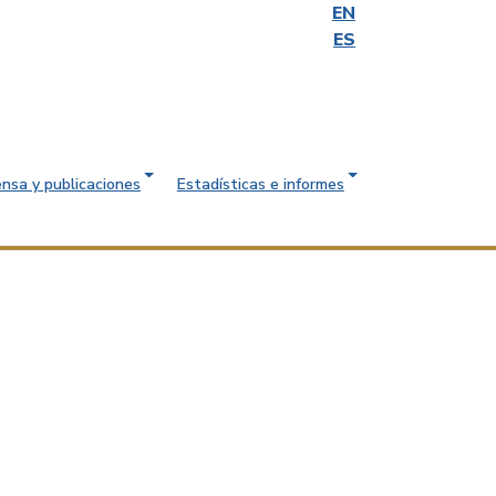
EN
ES
ensa y publicaciones
Estadísticas e informes