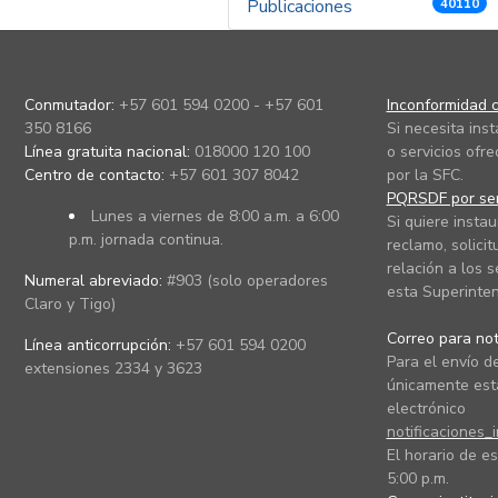
Publicaciones
40110
Conmutador:
+57 601 594 0200 - +57 601
Inconformidad c
350 8166
Si necesita ins
Línea gratuita nacional:
018000 120 100
o servicios ofre
Centro de contacto:
+57 601 307 8042
por la SFC.
PQRSDF por ser
Lunes a viernes de 8:00 a.m. a 6:00
Si quiere instau
p.m. jornada continua.
reclamo, solicit
relación a los s
Numeral abreviado:
#903 (solo operadores
esta Superinten
Claro y Tigo)
Correo para noti
Línea anticorrupción:
+57 601 594 0200
Para el envío de
extensiones 2334 y 3623
únicamente está
electrónico
notificaciones_
El horario de es
5:00 p.m.