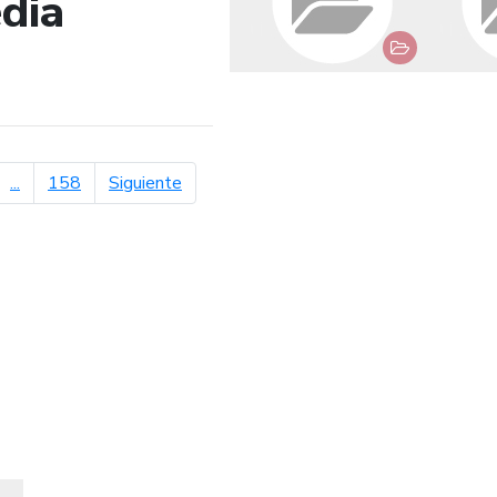
dia
de búsqueda
página siguiente
...
158
Siguiente