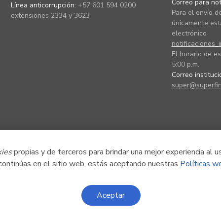
Correo para noti
Línea anticorrupción:
+57 601 594 0200
Para el envío de
extensiones 2334 y 3623
únicamente está
electrónico
notificaciones_
El horario de es
5:00 p.m.
Correo instituc
super@superfin
kies
propias y de terceros para brindar una mejor experiencia al u
 continúas en el sitio web, estás aceptando nuestras
Políticas w
Aceptar