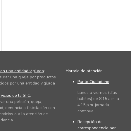
on una entidad vigilada
:
Horario de atención
taurar una queja por productos
Punto Ciudadano
:
cidos por una entidad vigilada
Lunes a viernes (días
vicios de la SFC
:
hábiles) de 8:15 a.m. a
rar una petición, queja,
4:15 p.m. jornada
ud, denuncia o felicitación con
continua
ervicios o a la atención de
dencia.
Recepción de
correspondencia por