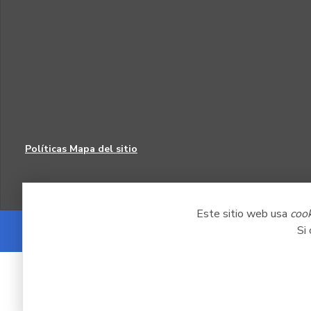
Políticas
Mapa del sitio
Este sitio web usa
coo
Si