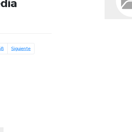
dia
de búsqueda
página siguiente
58
Siguiente