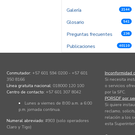
Galería
2144
Glosario
541
Preguntas frecuentes
236
Publicaciones
40110
Conmutador:
+57 601 594 0200 - +57 601
Inconformidad c
350 8166
Si necesita ins
Línea gratuita nacional:
018000 120 100
o servicios ofre
Centro de contacto:
+57 601 307 8042
por la SFC.
PQRSDF por ser
Lunes a viernes de 8:00 a.m. a 6:00
Si quiere instau
p.m. jornada continua.
reclamo, solicit
relación a los s
Numeral abreviado:
#903 (solo operadores
esta Superinten
Claro y Tigo)