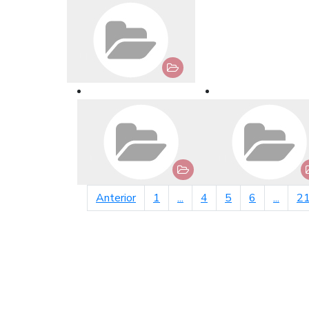
página anterior
Anterior
1
...
4
5
6
...
2