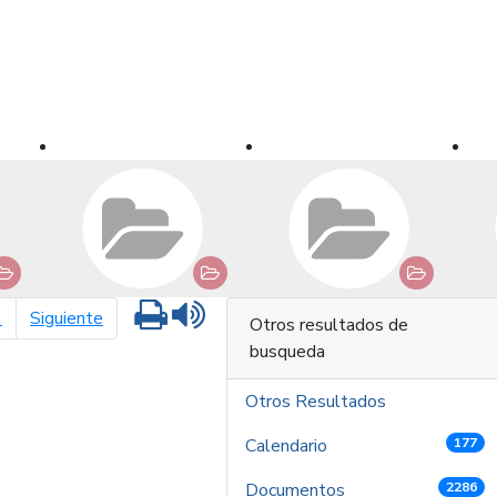
Imprimir
Leer contenido
página siguiente
1
Siguiente
Otros resultados de
busqueda
Otros Resultados
Calendario
177
Documentos
2286