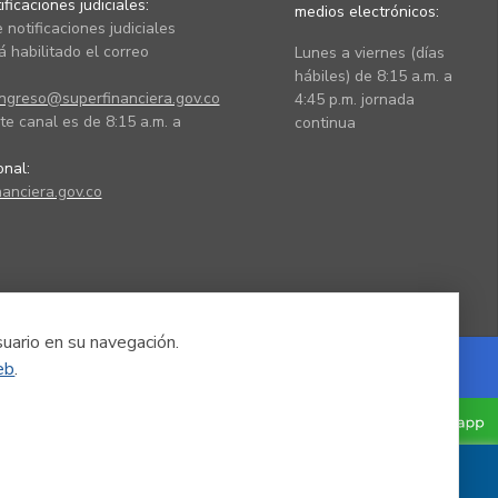
ficaciones judiciales:
medios electrónicos:
 notificaciones judiciales
 habilitado el correo
Lunes a viernes (días
hábiles) de 8:15 a.m. a
ingreso@superfinanciera.gov.co
4:45 p.m. jornada
te canal es de 8:15 a.m. a
continua
ional:
anciera.gov.co
suario en su navegación.
eb
.
Powered by Nexura