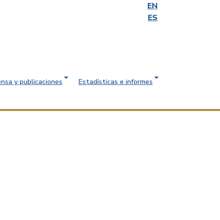
EN
ES
ensa y publicaciones
Estadísticas e informes