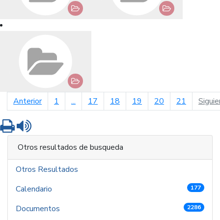
página anterior
Anterior
1
...
17
18
19
20
21
Siguie
Imprimir
Leer contenido
Otros resultados de busqueda
Otros Resultados
Calendario
177
Documentos
2286