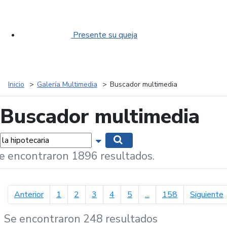
Presente su queja
Inicio
Galería Multimedia
Buscador multimedia
Buscador multimedia
labras...
Mostrar opciones de búsqueda
Buscar
e encontraron 1896 resultados.
página anterior
p
Anterior
1
2
3
4
5
...
158
Siguiente
Se encontraron 248 resultados