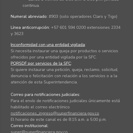
continua.
Numeral abreviado:
#903 (solo operadores Claro y Tigo)
Línea anticorrupción:
+57 601 594 0200 extensiones 2334
y 3623
Inconformidad con una entidad vigilada
:
Si necesita instaurar una queja por productos o servicios
ofrecidos por una entidad vigilada por la SFC.
PQRSDF por servicios de la SFC
:
Si quiere instaurar una petición, queja, reclamo, solicitud,
denuncia o felicitación con relación a los servicios o a la
atención de esta Superintendencia.
Correo para notificaciones judiciales:
Para el envío de notificaciones judiciales únicamente está
habilitado el correo electrónico
notificaciones_ingreso@superfinanciera.gov.co
El horario de este canal es de 8:15 a.m. a 5:00 p.m.
Correo institucional:
super@superfinanciera.gov.co