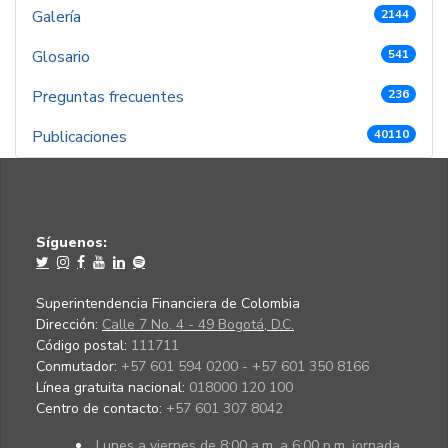
Galería
2144
Glosario
541
Preguntas frecuentes
236
Publicaciones
40110
Síguenos:
Superintendencia Financiera de Colombia
Dirección:
Calle 7 No. 4 - 49 Bogotá, D.C.
Código postal:
111711
Conmutador:
+57 601 594 0200 - +57 601 350 8166
Línea gratuita nacional:
018000 120 100
Centro de contacto:
+57 601 307 8042
Lunes a viernes de 8:00 a.m. a 6:00 p.m. jornada