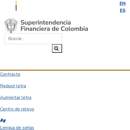
EN
ES
Saltar al contenido principal
Buscar...
Buscar
Desplegar navegación
Contraste
Reducir letra
Aumentar letra
Centro de relevo
Lengua de señas