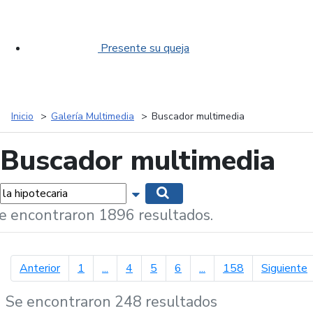
Presente su queja
Inicio
Galería Multimedia
Buscador multimedia
Buscador multimedia
labras...
Mostrar opciones de búsqueda
Buscar
e encontraron 1896 resultados.
página anterior
p
Anterior
1
...
4
5
6
...
158
Siguiente
Se encontraron 248 resultados