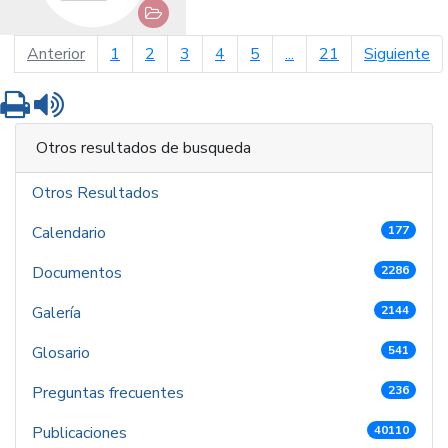
página anterior
pá
Anterior
1
2
3
4
5
...
21
Siguiente
Imprimir
Leer contenido
Otros resultados de busqueda
Otros Resultados
Calendario
177
Documentos
2286
Galería
2144
Glosario
541
Preguntas frecuentes
236
Publicaciones
40110