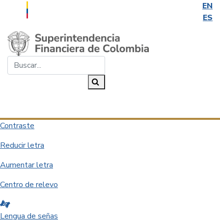
EN
ES
Saltar al contenido principal
Buscar...
Buscar
Desplegar navegación
Contraste
Reducir letra
Aumentar letra
Centro de relevo
Lengua de señas