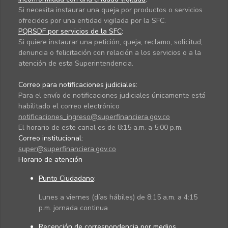
Si necesita instaurar una queja por productos o servicios
ofrecidos por una entidad vigilada por la SFC.
PQRSDF por servicios de la SFC
:
Si quiere instaurar una petición, queja, reclamo, solicitud,
denuncia o felicitación con relación a los servicios o a la
atención de esta Superintendencia.
Correo para notificaciones judiciales:
Para el envío de notificaciones judiciales únicamente está
habilitado el correo electrónico
notificaciones_ingreso@superfinanciera.gov.co
El horario de este canal es de 8:15 a.m. a 5:00 p.m.
Correo institucional:
super@superfinanciera.gov.co
Horario de atención
Punto Ciudadano
:
Lunes a viernes (días hábiles) de 8:15 a.m. a 4:15
p.m. jornada continua
Recepción de correspondencia por medios