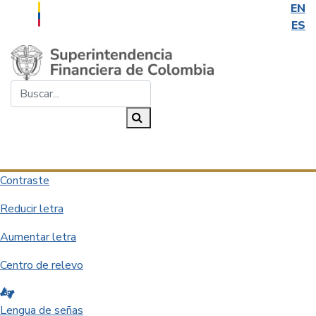
EN
ES
Saltar al contenido principal
Buscar...
Buscar
Desplegar navegación
Contraste
Reducir letra
Aumentar letra
Centro de relevo
Lengua de señas