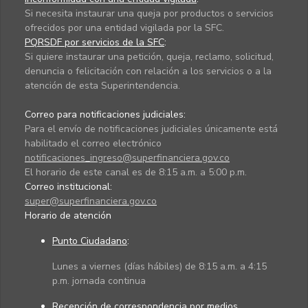
Si necesita instaurar una queja por productos o servicios
ofrecidos por una entidad vigilada por la SFC.
PQRSDF por servicios de la SFC
:
Si quiere instaurar una petición, queja, reclamo, solicitud,
denuncia o felicitación con relación a los servicios o a la
atención de esta Superintendencia.
Correo para notificaciones judiciales:
Para el envío de notificaciones judiciales únicamente está
habilitado el correo electrónico
notificaciones_ingreso@superfinanciera.gov.co
El horario de este canal es de 8:15 a.m. a 5:00 p.m.
Correo institucional:
super@superfinanciera.gov.co
Horario de atención
Punto Ciudadano
:
Lunes a viernes (días hábiles) de 8:15 a.m. a 4:15
p.m. jornada continua
Recepción de correspondencia por medios