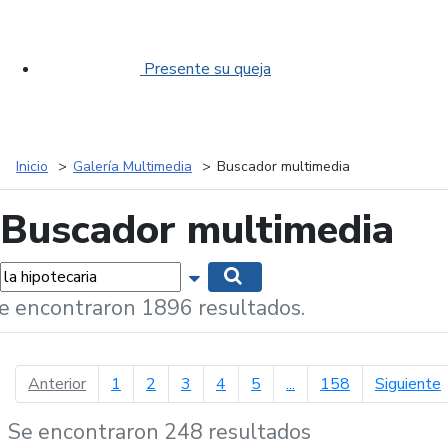
Presente su queja
Inicio
Galería Multimedia
Buscador multimedia
Buscador multimedia
labras...
Mostrar opciones de búsqueda
Buscar
e encontraron 1896 resultados.
página anterior
p
Anterior
1
2
3
4
5
...
158
Siguiente
Se encontraron 248 resultados