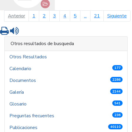
página anterior
pá
Anterior
1
2
3
4
5
...
21
Siguiente
Imprimir
Leer contenido
Otros resultados de busqueda
Otros Resultados
Calendario
177
Documentos
2286
Galería
2144
Glosario
541
Preguntas frecuentes
236
Publicaciones
40110