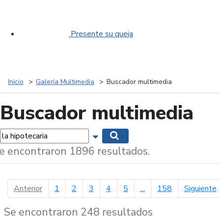
Presente su queja
Inicio
Galería Multimedia
Buscador multimedia
Buscador multimedia
labras...
Mostrar opciones de búsqueda
Buscar
e encontraron 1896 resultados.
página anterior
p
Anterior
1
2
3
4
5
...
158
Siguiente
Se encontraron 248 resultados