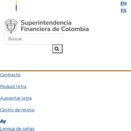
EN
ES
Saltar al contenido principal
Buscar...
Buscar
Desplegar navegación
Contraste
Reducir letra
Aumentar letra
Centro de relevo
Lengua de señas