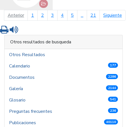
página anterior
pá
Anterior
1
2
3
4
5
...
21
Siguiente
Imprimir
Leer contenido
Otros resultados de busqueda
Otros Resultados
Calendario
177
Documentos
2286
Galería
2144
Glosario
541
Preguntas frecuentes
236
Publicaciones
40110