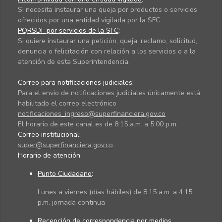
Si necesita instaurar una queja por productos o servicios
ofrecidos por una entidad vigilada por la SFC.
PQRSDF por servicios de la SFC
:
Si quiere instaurar una petición, queja, reclamo, solicitud,
denuncia o felicitación con relación a los servicios o a la
atención de esta Superintendencia.
Correo para notificaciones judiciales:
Para el envío de notificaciones judiciales únicamente está
habilitado el correo electrónico
notificaciones_ingreso@superfinanciera.gov.co
El horario de este canal es de 8:15 a.m. a 5:00 p.m.
Correo institucional:
super@superfinanciera.gov.co
Horario de atención
Punto Ciudadano
:
Lunes a viernes (días hábiles) de 8:15 a.m. a 4:15
p.m. jornada continua
Recepción de correspondencia por medios