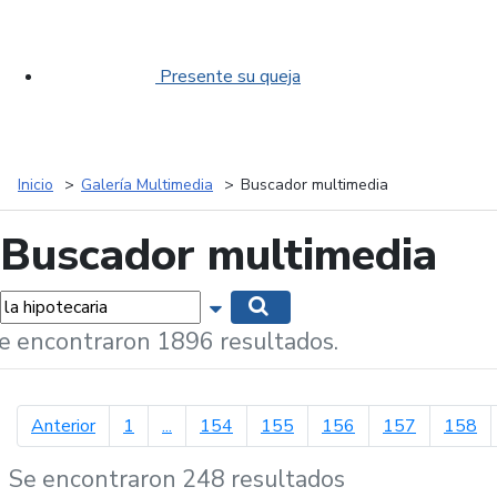
Presente su queja
Inicio
Galería Multimedia
Buscador multimedia
Buscador multimedia
labras...
Mostrar opciones de búsqueda
Buscar
e encontraron 1896 resultados.
página anterior
Anterior
1
...
154
155
156
157
158
Se encontraron 248 resultados