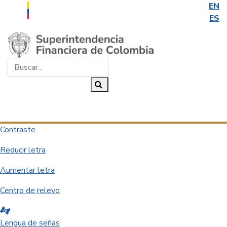
EN
ES
Saltar al contenido principal
Buscar...
Buscar
Desplegar navegación
Contraste
Reducir letra
Aumentar letra
Centro de relevo
Lengua de señas