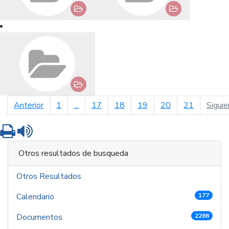
página anterior
Anterior
1
...
17
18
19
20
21
Siguie
Imprimir
Leer contenido
Otros resultados de busqueda
Otros Resultados
Calendario
177
Documentos
2286