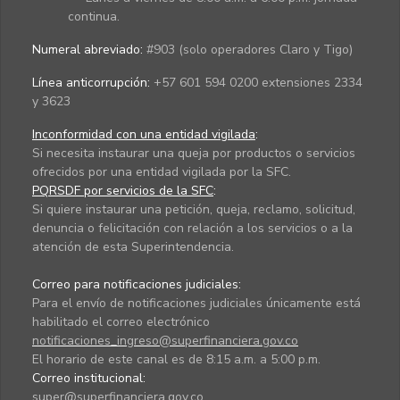
continua.
Numeral abreviado:
#903 (solo operadores Claro y Tigo)
Línea anticorrupción:
+57 601 594 0200 extensiones 2334
y 3623
Inconformidad con una entidad vigilada
:
Si necesita instaurar una queja por productos o servicios
ofrecidos por una entidad vigilada por la SFC.
PQRSDF por servicios de la SFC
:
Si quiere instaurar una petición, queja, reclamo, solicitud,
denuncia o felicitación con relación a los servicios o a la
atención de esta Superintendencia.
Correo para notificaciones judiciales:
Para el envío de notificaciones judiciales únicamente está
habilitado el correo electrónico
notificaciones_ingreso@superfinanciera.gov.co
El horario de este canal es de 8:15 a.m. a 5:00 p.m.
Correo institucional:
super@superfinanciera.gov.co