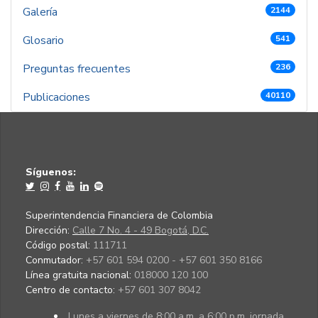
Galería
2144
Glosario
541
Preguntas frecuentes
236
Publicaciones
40110
Síguenos:
Superintendencia Financiera de Colombia
Dirección:
Calle 7 No. 4 - 49 Bogotá, D.C.
Código postal:
111711
Conmutador:
+57 601 594 0200 - +57 601 350 8166
Línea gratuita nacional:
018000 120 100
Centro de contacto:
+57 601 307 8042
Lunes a viernes de 8:00 a.m. a 6:00 p.m. jornada