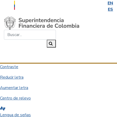
EN
ES
Saltar al contenido principal
Buscar...
Buscar
Desplegar navegación
Contraste
Reducir letra
Aumentar letra
Centro de relevo
Lengua de señas