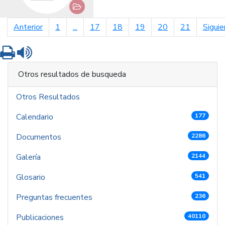
página anterior
Anterior
1
...
17
18
19
20
21
Siguie
Imprimir
Leer contenido
Otros resultados de busqueda
Otros Resultados
Calendario
177
Documentos
2286
Galería
2144
Glosario
541
Preguntas frecuentes
236
Publicaciones
40110