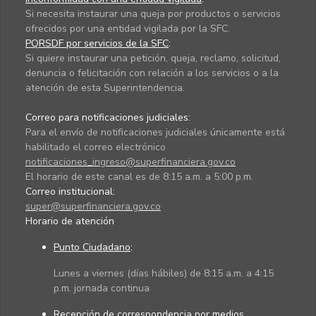
Si necesita instaurar una queja por productos o servicios
ofrecidos por una entidad vigilada por la SFC.
PQRSDF por servicios de la SFC
:
Si quiere instaurar una petición, queja, reclamo, solicitud,
denuncia o felicitación con relación a los servicios o a la
atención de esta Superintendencia.
Correo para notificaciones judiciales:
Para el envío de notificaciones judiciales únicamente está
habilitado el correo electrónico
notificaciones_ingreso@superfinanciera.gov.co
El horario de este canal es de 8:15 a.m. a 5:00 p.m.
Correo institucional:
super@superfinanciera.gov.co
Horario de atención
Punto Ciudadano
:
Lunes a viernes (días hábiles) de 8:15 a.m. a 4:15
p.m. jornada continua
Recepción de correspondencia por medios