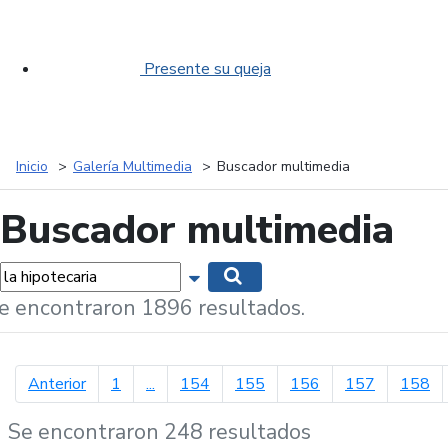
Presente su queja
Inicio
Galería Multimedia
Buscador multimedia
Buscador multimedia
labras...
Mostrar opciones de búsqueda
Buscar
e encontraron 1896 resultados.
página anterior
Anterior
1
...
154
155
156
157
158
Se encontraron 248 resultados