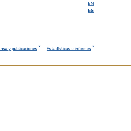
EN
ES
ensa y publicaciones
Estadísticas e informes