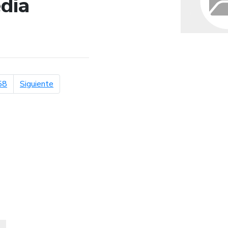
dia
de búsqueda
página siguiente
58
Siguiente