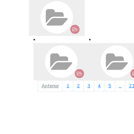
página anterior
Anterior
1
2
3
4
5
...
2