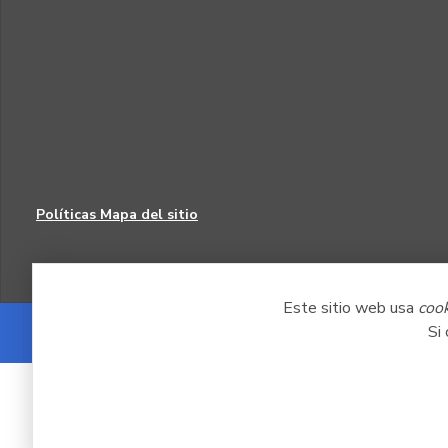
Políticas
Mapa del sitio
Este sitio web usa
coo
Si