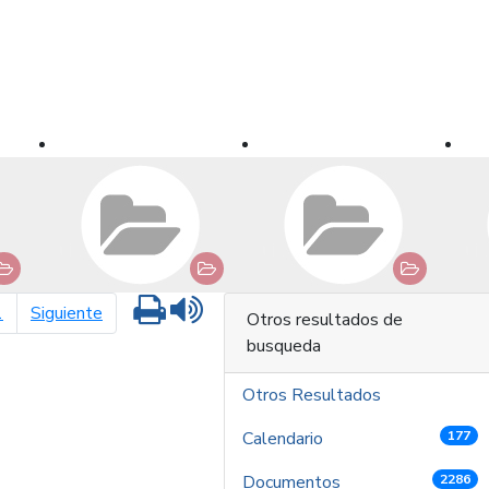
Imprimir
Leer contenido
página siguiente
1
Siguiente
Otros resultados de
busqueda
Otros Resultados
Calendario
177
Documentos
2286