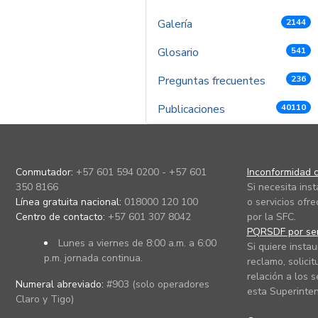
Galería
2144
Glosario
541
Preguntas frecuentes
236
Publicaciones
40110
Conmutador:
+57 601 594 0200 - +57 601
Inconformidad c
350 8166
Si necesita ins
Línea gratuita nacional:
018000 120 100
o servicios ofre
Centro de contacto:
+57 601 307 8042
por la SFC.
PQRSDF por ser
Lunes a viernes de 8:00 a.m. a 6:00
Si quiere instau
p.m. jornada continua.
reclamo, solicit
relación a los s
Numeral abreviado:
#903 (solo operadores
esta Superinten
Claro y Tigo)