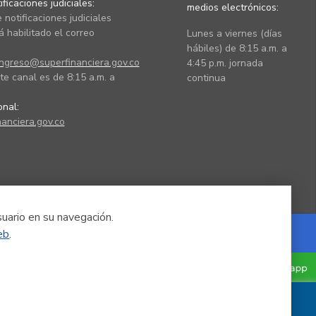
ficaciones judiciales:
medios electrónicos:
 notificaciones judiciales
 habilitado el correo
Lunes a viernes (días
hábiles) de 8:15 a.m. a
ingreso@superfinanciera.gov.co
4:45 p.m. jornada
te canal es de 8:15 a.m. a
continua
ional:
anciera.gov.co
suario en su navegación.
eb
.
Powered by Nexura