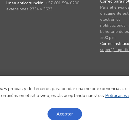
Correo para noti
Línea anticorrupción:
+57 601 594 0200
Para el envío de
extensiones 2334 y 3623
únicamente está
electrónico
notificaciones_
El horario de es
5:00 p.m.
Correo instituc
super@superfin
kies
propias y de terceros para brindar una mejor experiencia al u
 continúas en el sitio web, estás aceptando nuestras
Políticas w
Aceptar