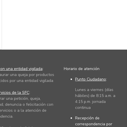
on una entidad vigilada
:
Horario de atención
taurar una queja por productos
Punto Ciudadano
:
cidos por una entidad vigilada
Lunes a viernes (días
vicios de la SFC
:
hábiles) de 8:15 a.m. a
rar una petición, queja,
4:15 p.m. jornada
ud, denuncia o felicitación con
continua
ervicios o a la atención de
dencia.
Recepción de
correspondencia por