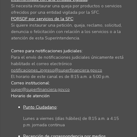
Si necesita instaurar una queja por productos o servicios
ofrecidos por una entidad vigilada por la SFC.
PQRSDF por servicios de la SFC
:
Si quiere instaurar una petición, queja, reclamo, solicitud,
denuncia o felicitación con relación a los servicios o a la
atención de esta Superintendencia.
Correo para notificaciones judiciales:
Para el envío de notificaciones judiciales únicamente está
habilitado el correo electrónico
notificaciones_ingreso@superfinanciera.gov.co
El horario de este canal es de 8:15 a.m. a 5:00 p.m.
Correo institucional:
super@superfinanciera.gov.co
Horario de atención
Punto Ciudadano
:
Lunes a viernes (días hábiles) de 8:15 a.m. a 4:15
p.m. jornada continua
Recepción de correspondencia por medios