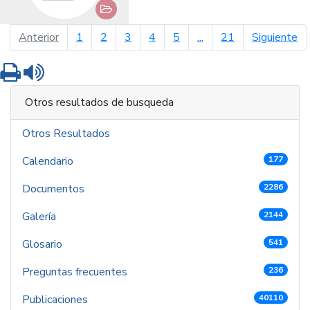
página anterior
pá
Anterior
1
2
3
4
5
...
21
Siguiente
Imprimir
Leer contenido
Otros resultados de busqueda
Otros Resultados
Calendario
177
Documentos
2286
Galería
2144
Glosario
541
Preguntas frecuentes
236
Publicaciones
40110