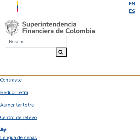
EN
ES
Saltar al contenido principal
Buscar...
Buscar
Desplegar navegación
Contraste
Reducir letra
Aumentar letra
Centro de relevo
Lengua de señas