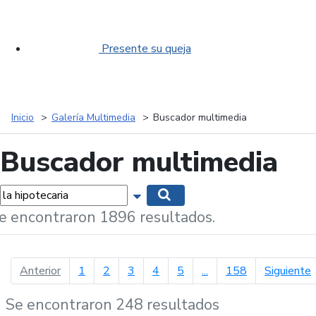
Presente su queja
Inicio
Galería Multimedia
Buscador multimedia
Buscador multimedia
labras...
Mostrar opciones de búsqueda
Buscar
e encontraron 1896 resultados.
página anterior
p
Anterior
1
2
3
4
5
...
158
Siguiente
Se encontraron 248 resultados