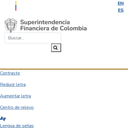
EN
ES
Saltar al contenido principal
Buscar...
Buscar
Desplegar navegación
Contraste
Reducir letra
Aumentar letra
Centro de relevo
Lengua de señas