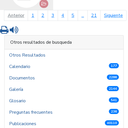
página anterior
pá
Anterior
1
2
3
4
5
...
21
Siguiente
Imprimir
Leer contenido
Otros resultados de busqueda
Otros Resultados
Calendario
177
Documentos
2286
Galería
2144
Glosario
541
Preguntas frecuentes
236
Publicaciones
40110