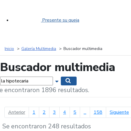
Presente su queja
Inicio
Galería Multimedia
Buscador multimedia
Buscador multimedia
labras...
Mostrar opciones de búsqueda
Buscar
e encontraron 1896 resultados.
página anterior
p
Anterior
1
2
3
4
5
...
158
Siguiente
Se encontraron 248 resultados