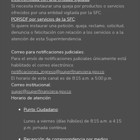
Si necesita instaurar una queja por productos o servicios
ofrecidos por una entidad vigilada por la SFC.
PQRSDF por servicios de la SFC
:
Si quiere instaurar una petición, queja, reclamo, solicitud,
denuncia o felicitación con relación a los servicios o a la
atención de esta Superintendencia.
Correo para notificaciones judiciales:
Para el envío de notificaciones judiciales únicamente está
habilitado el correo electrónico
notificaciones_ingreso@superfinanciera.gov.co
El horario de este canal es de 8:15 a.m. a 5:00 p.m.
Correo institucional:
super@superfinanciera.gov.co
Horario de atención
Punto Ciudadano
:
Lunes a viernes (días hábiles) de 8:15 a.m. a 4:15
p.m. jornada continua
Recepción de correspondencia por medios