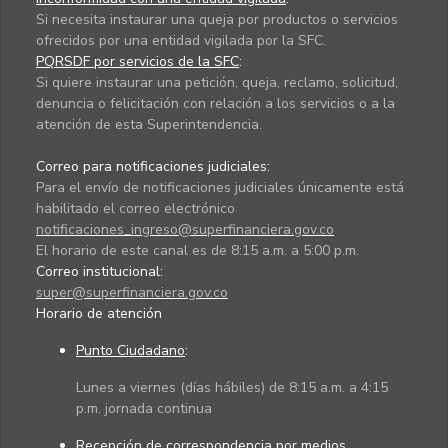
Si necesita instaurar una queja por productos o servicios
ofrecidos por una entidad vigilada por la SFC.
PQRSDF por servicios de la SFC
:
Si quiere instaurar una petición, queja, reclamo, solicitud,
denuncia o felicitación con relación a los servicios o a la
atención de esta Superintendencia.
Correo para notificaciones judiciales:
Para el envío de notificaciones judiciales únicamente está
habilitado el correo electrónico
notificaciones_ingreso@superfinanciera.gov.co
El horario de este canal es de 8:15 a.m. a 5:00 p.m.
Correo institucional:
super@superfinanciera.gov.co
Horario de atención
Punto Ciudadano
:
Lunes a viernes (días hábiles) de 8:15 a.m. a 4:15
p.m. jornada continua
Recepción de correspondencia por medios