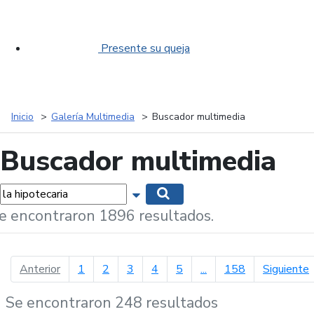
Presente su queja
Inicio
Galería Multimedia
Buscador multimedia
Buscador multimedia
labras...
Mostrar opciones de búsqueda
Buscar
e encontraron 1896 resultados.
página anterior
p
Anterior
1
2
3
4
5
...
158
Siguiente
Se encontraron 248 resultados