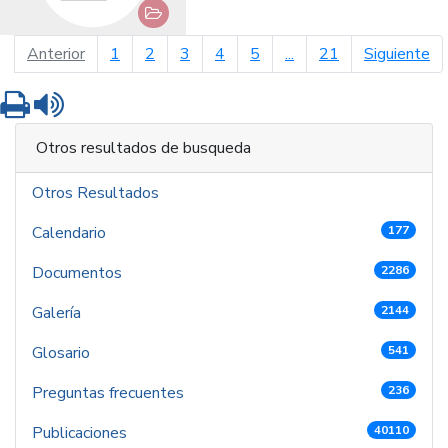
página anterior
pá
Anterior
1
2
3
4
5
...
21
Siguiente
Imprimir
Leer contenido
Otros resultados de busqueda
Otros Resultados
Calendario
177
Documentos
2286
Galería
2144
Glosario
541
Preguntas frecuentes
236
Publicaciones
40110