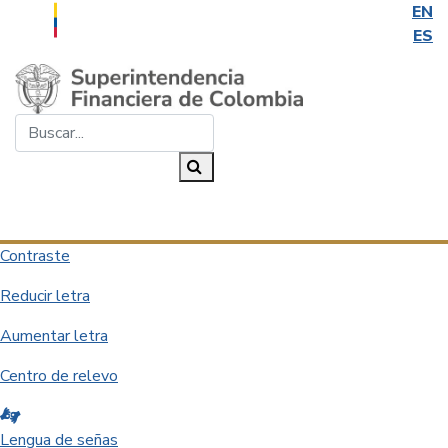
EN
ES
Saltar al contenido principal
Buscar...
Buscar
Desplegar navegación
Contraste
Reducir letra
Aumentar letra
Centro de relevo
Lengua de señas