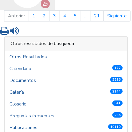
página anterior
pá
Anterior
1
2
3
4
5
...
21
Siguiente
Imprimir
Leer contenido
Otros resultados de busqueda
Otros Resultados
Calendario
177
Documentos
2286
Galería
2144
Glosario
541
Preguntas frecuentes
236
Publicaciones
40110