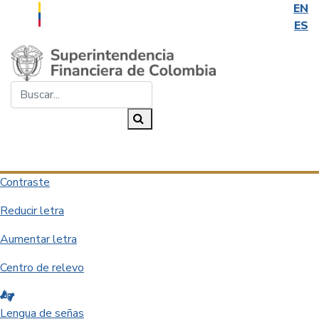
EN
ES
Saltar al contenido principal
Buscar...
Buscar
Desplegar navegación
Contraste
Reducir letra
Aumentar letra
Centro de relevo
Lengua de señas