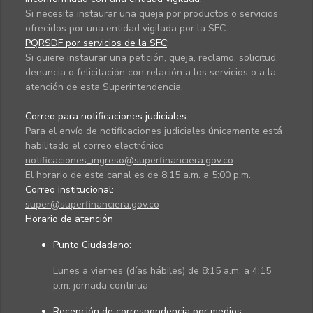
Si necesita instaurar una queja por productos o servicios
ofrecidos por una entidad vigilada por la SFC.
PQRSDF por servicios de la SFC
:
Si quiere instaurar una petición, queja, reclamo, solicitud,
denuncia o felicitación con relación a los servicios o a la
atención de esta Superintendencia.
Correo para notificaciones judiciales:
Para el envío de notificaciones judiciales únicamente está
habilitado el correo electrónico
notificaciones_ingreso@superfinanciera.gov.co
El horario de este canal es de 8:15 a.m. a 5:00 p.m.
Correo institucional:
super@superfinanciera.gov.co
Horario de atención
Punto Ciudadano
:
Lunes a viernes (días hábiles) de 8:15 a.m. a 4:15
p.m. jornada continua
Recepción de correspondencia por medios