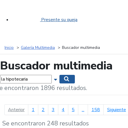
Presente su queja
Inicio
Galería Multimedia
Buscador multimedia
Buscador multimedia
labras...
Mostrar opciones de búsqueda
Buscar
e encontraron 1896 resultados.
página anterior
p
Anterior
1
2
3
4
5
...
158
Siguiente
Se encontraron 248 resultados