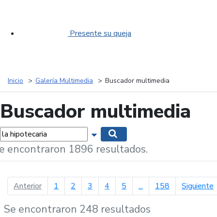
Presente su queja
Inicio
Galería Multimedia
Buscador multimedia
Buscador multimedia
labras...
Mostrar opciones de búsqueda
Buscar
e encontraron 1896 resultados.
página anterior
p
Anterior
1
2
3
4
5
...
158
Siguiente
Se encontraron 248 resultados