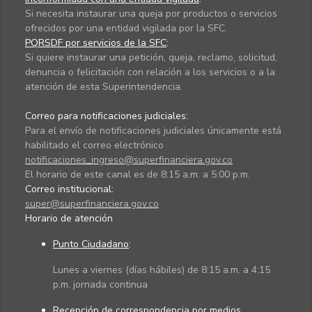
Si necesita instaurar una queja por productos o servicios
ofrecidos por una entidad vigilada por la SFC.
PQRSDF por servicios de la SFC
:
Si quiere instaurar una petición, queja, reclamo, solicitud,
denuncia o felicitación con relación a los servicios o a la
atención de esta Superintendencia.
Correo para notificaciones judiciales:
Para el envío de notificaciones judiciales únicamente está
habilitado el correo electrónico
notificaciones_ingreso@superfinanciera.gov.co
El horario de este canal es de 8:15 a.m. a 5:00 p.m.
Correo institucional:
super@superfinanciera.gov.co
Horario de atención
Punto Ciudadano
:
Lunes a viernes (días hábiles) de 8:15 a.m. a 4:15
p.m. jornada continua
Recepción de correspondencia por medios