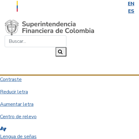
EN
ES
Saltar al contenido principal
Buscar...
Buscar
Desplegar navegación
Contraste
Reducir letra
Aumentar letra
Centro de relevo
Lengua de señas