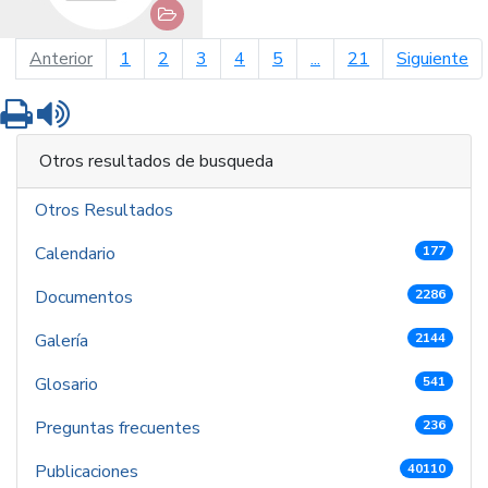
página anterior
pá
Anterior
1
2
3
4
5
...
21
Siguiente
Imprimir
Leer contenido
Otros resultados de busqueda
Otros Resultados
Calendario
177
Documentos
2286
Galería
2144
Glosario
541
Preguntas frecuentes
236
Publicaciones
40110