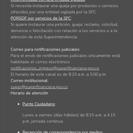
Si necesita instaurar una queja por productos o servicios
ofrecidos por una entidad vigilada por la SFC.
PQRSDF por servicios de la SFC
:
Si quiere instaurar una petición, queja, reclamo, solicitud,
denuncia o felicitación con relación a los servicios o a la
atención de esta Superintendencia.
Correo para notificaciones judiciales:
Para el envío de notificaciones judiciales únicamente está
habilitado el correo electrónico
notificaciones_ingreso@superfinanciera.gov.co
El horario de este canal es de 8:15 a.m. a 5:00 p.m.
Correo institucional:
super@superfinanciera.gov.co
Horario de atención
Punto Ciudadano
:
Lunes a viernes (días hábiles) de 8:15 a.m. a 4:15
p.m. jornada continua
Recepción de correspondencia por medios