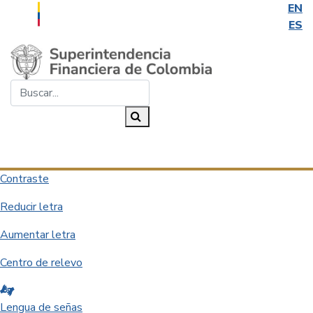
EN
ES
Saltar al contenido principal
Buscar...
Buscar
Desplegar navegación
Contraste
Reducir letra
Aumentar letra
Centro de relevo
Lengua de señas