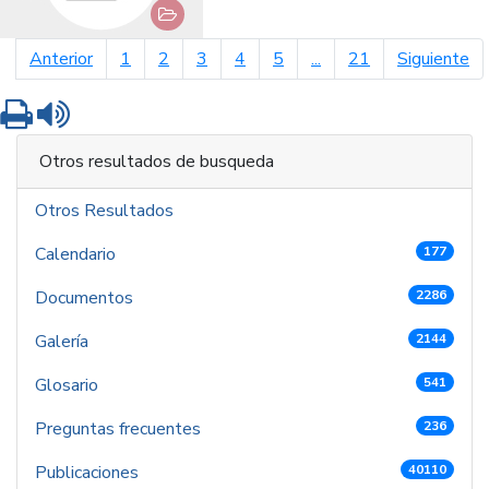
página anterior
pá
Anterior
1
2
3
4
5
...
21
Siguiente
Imprimir
Leer contenido
Otros resultados de busqueda
Otros Resultados
Calendario
177
Documentos
2286
Galería
2144
Glosario
541
Preguntas frecuentes
236
Publicaciones
40110