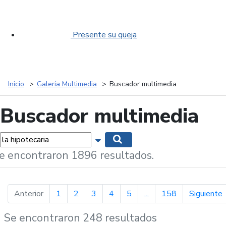
Presente su queja
Inicio
Galería Multimedia
Buscador multimedia
Buscador multimedia
labras...
Mostrar opciones de búsqueda
Buscar
e encontraron 1896 resultados.
página anterior
p
Anterior
1
2
3
4
5
...
158
Siguiente
Se encontraron 248 resultados