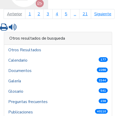
página anterior
pá
Anterior
1
2
3
4
5
...
21
Siguiente
Imprimir
Leer contenido
Otros resultados de busqueda
Otros Resultados
Calendario
177
Documentos
2286
Galería
2144
Glosario
541
Preguntas frecuentes
236
Publicaciones
40110