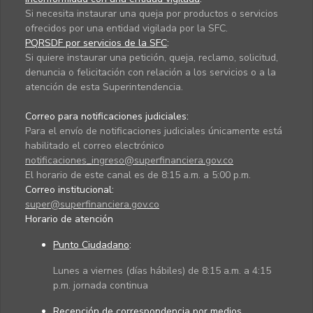
Si necesita instaurar una queja por productos o servicios
ofrecidos por una entidad vigilada por la SFC.
PQRSDF por servicios de la SFC
:
Si quiere instaurar una petición, queja, reclamo, solicitud,
denuncia o felicitación con relación a los servicios o a la
atención de esta Superintendencia.
Correo para notificaciones judiciales:
Para el envío de notificaciones judiciales únicamente está
habilitado el correo electrónico
notificaciones_ingreso@superfinanciera.gov.co
El horario de este canal es de 8:15 a.m. a 5:00 p.m.
Correo institucional:
super@superfinanciera.gov.co
Horario de atención
Punto Ciudadano
:
Lunes a viernes (días hábiles) de 8:15 a.m. a 4:15
p.m. jornada continua
Recepción de correspondencia por medios