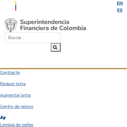
EN
ES
Saltar al contenido principal
Buscar...
Buscar
Desplegar navegación
Contraste
Reducir letra
Aumentar letra
Centro de relevo
Lengua de señas