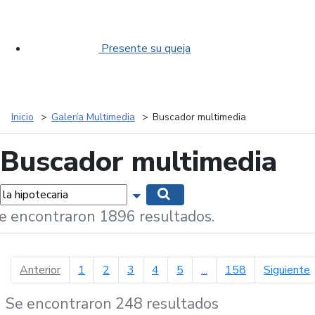
Presente su queja
Inicio
Galería Multimedia
Buscador multimedia
Buscador multimedia
labras...
Mostrar opciones de búsqueda
Buscar
e encontraron 1896 resultados.
página anterior
p
Anterior
1
2
3
4
5
...
158
Siguiente
Se encontraron 248 resultados