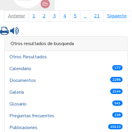
página anterior
pá
Anterior
1
2
3
4
5
...
21
Siguiente
Imprimir
Leer contenido
Otros resultados de busqueda
Otros Resultados
Calendario
177
Documentos
2286
Galería
2144
Glosario
541
Preguntas frecuentes
236
Publicaciones
40110