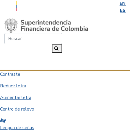
EN
ES
Saltar al contenido principal
Buscar...
Buscar
Desplegar navegación
Contraste
Reducir letra
Aumentar letra
Centro de relevo
Lengua de señas