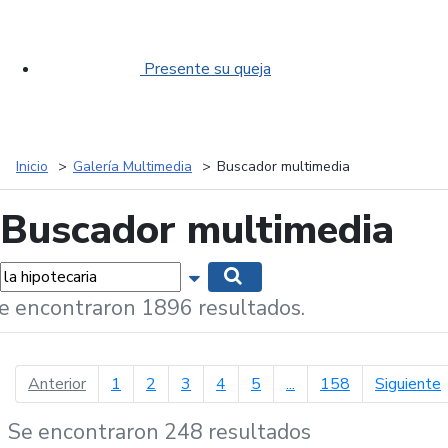
Presente su queja
Inicio
Galería Multimedia
Buscador multimedia
Buscador multimedia
labras...
Mostrar opciones de búsqueda
Buscar
e encontraron 1896 resultados.
página anterior
p
Anterior
1
2
3
4
5
...
158
Siguiente
Se encontraron 248 resultados