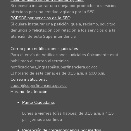
Si necesita instaurar una queja por productos o servicios
ofrecidos por una entidad vigilada por la SFC.
PQRSDF por servicios de la SFC
:
Si quiere instaurar una petición, queja, reclamo, solicitud,
denuncia o felicitación con relación a los servicios o a la
atención de esta Superintendencia.
Correo para notificaciones judiciales:
Para el envío de notificaciones judiciales únicamente está
habilitado el correo electrónico
notificaciones_ingreso@superfinanciera.gov.co
El horario de este canal es de 8:15 a.m. a 5:00 p.m.
Correo institucional:
super@superfinanciera.gov.co
Horario de atención
Punto Ciudadano
:
Lunes a viernes (días hábiles) de 8:15 a.m. a 4:15
p.m. jornada continua
Recepción de correspondencia por medios