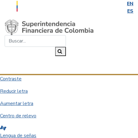
EN
ES
Saltar al contenido principal
Buscar...
Buscar
Desplegar navegación
Contraste
Reducir letra
Aumentar letra
Centro de relevo
Lengua de señas