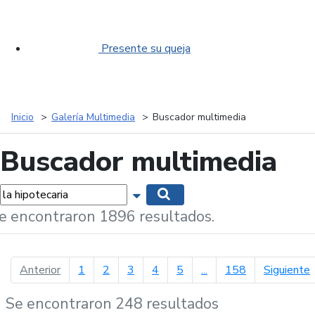
Presente su queja
Inicio
Galería Multimedia
Buscador multimedia
Buscador multimedia
labras...
Mostrar opciones de búsqueda
Buscar
e encontraron 1896 resultados.
página anterior
p
Anterior
1
2
3
4
5
...
158
Siguiente
Se encontraron 248 resultados