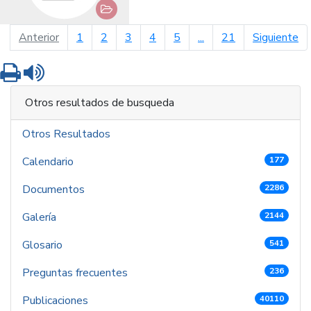
página anterior
pá
Anterior
1
2
3
4
5
...
21
Siguiente
Imprimir
Leer contenido
Otros resultados de busqueda
Otros Resultados
Calendario
177
Documentos
2286
Galería
2144
Glosario
541
Preguntas frecuentes
236
Publicaciones
40110