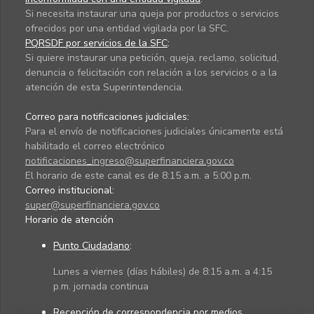
Si necesita instaurar una queja por productos o servicios
ofrecidos por una entidad vigilada por la SFC.
PQRSDF por servicios de la SFC
:
Si quiere instaurar una petición, queja, reclamo, solicitud,
denuncia o felicitación con relación a los servicios o a la
atención de esta Superintendencia.
Correo para notificaciones judiciales:
Para el envío de notificaciones judiciales únicamente está
habilitado el correo electrónico
notificaciones_ingreso@superfinanciera.gov.co
El horario de este canal es de 8:15 a.m. a 5:00 p.m.
Correo institucional:
super@superfinanciera.gov.co
Horario de atención
Punto Ciudadano
:
Lunes a viernes (días hábiles) de 8:15 a.m. a 4:15
p.m. jornada continua
Recepción de correspondencia por medios