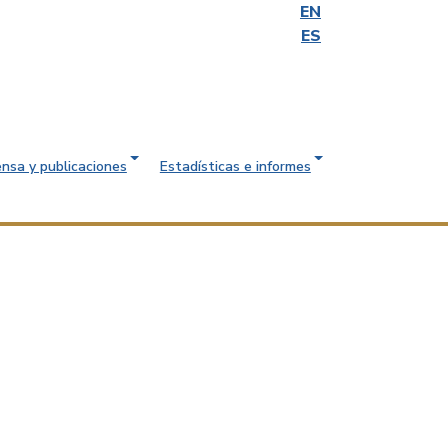
EN
ES
ensa y publicaciones
Estadísticas e informes