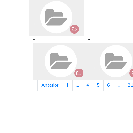
página anterior
Anterior
1
...
4
5
6
...
2