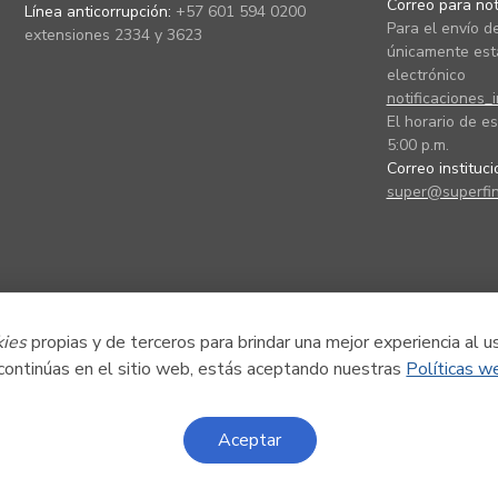
Correo para noti
Línea anticorrupción:
+57 601 594 0200
Para el envío de
extensiones 2334 y 3623
únicamente está
electrónico
notificaciones_
El horario de es
5:00 p.m.
Correo instituc
super@superfin
kies
propias y de terceros para brindar una mejor experiencia al u
 continúas en el sitio web, estás aceptando nuestras
Políticas w
Aceptar