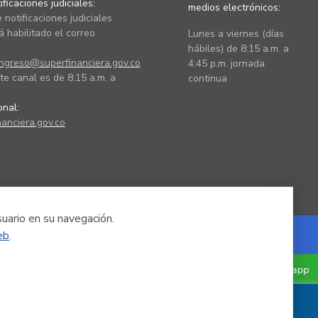
ficaciones judiciales:
medios electrónicos:
 notificaciones judiciales
 habilitado el correo
Lunes a viernes (días
hábiles) de 8:15 a.m. a
ingreso@superfinanciera.gov.co
4:45 p.m. jornada
te canal es de 8:15 a.m. a
continua
ional:
anciera.gov.co
suario en su navegación.
eb
.
Powered by Nexura