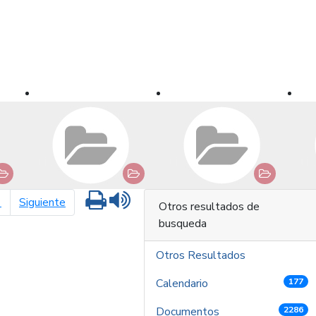
Imprimir
Leer contenido
página siguiente
1
Siguiente
Otros resultados de
busqueda
Otros Resultados
Calendario
177
Documentos
2286