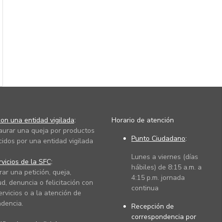
on una entidad vigilada
:
Horario de atención
taurar una queja por productos
Punto Ciudadano
:
cidos por una entidad vigilada
Lunes a viernes (días
vicios de la SFC
:
hábiles) de 8:15 a.m. a
rar una petición, queja,
4:15 p.m. jornada
ud, denuncia o felicitación con
continua
ervicios o a la atención de
dencia.
Recepción de
correspondencia por