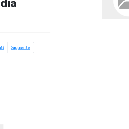
dia
de búsqueda
página siguiente
58
Siguiente