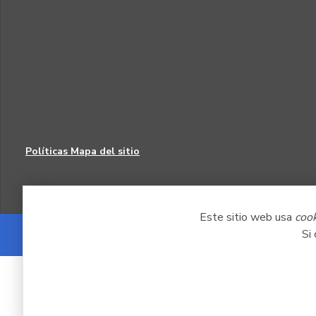
Políticas
Mapa del sitio
Este sitio web usa
coo
Si