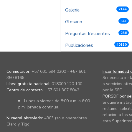
Galería
2144
Glosario
541
Preguntas frecuentes
236
Publicaciones
40110
Conmutador:
+57 601 594 0200 - +57 601
Inconformidad c
350 8166
Si necesita ins
Línea gratuita nacional:
018000 120 100
o servicios ofre
Centro de contacto:
+57 601 307 8042
por la SFC.
PQRSDF por ser
Lunes a viernes de 8:00 a.m. a 6:00
Si quiere instau
p.m. jornada continua.
reclamo, solicit
relación a los s
Numeral abreviado:
#903 (solo operadores
esta Superinten
Claro y Tigo)