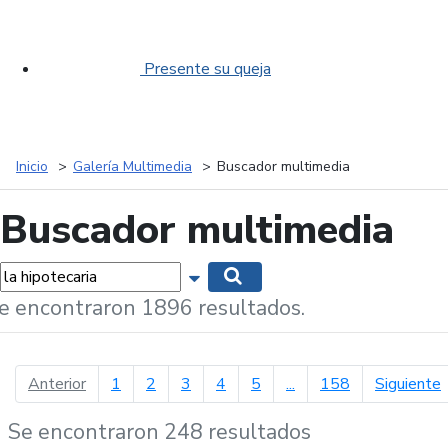
Presente su queja
Inicio
Galería Multimedia
Buscador multimedia
Buscador multimedia
labras...
Mostrar opciones de búsqueda
Buscar
e encontraron 1896 resultados.
página anterior
p
Anterior
1
2
3
4
5
...
158
Siguiente
Se encontraron 248 resultados