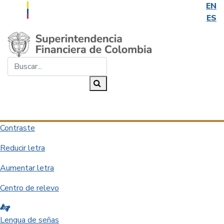
EN
ES
Saltar al contenido principal
Buscar...
Buscar
Desplegar navegación
Contraste
Reducir letra
Aumentar letra
Centro de relevo
Lengua de señas