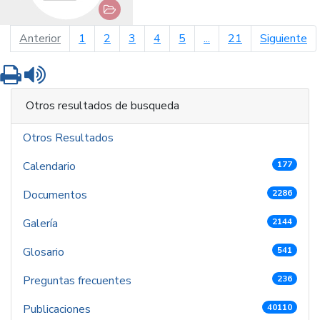
página anterior
pá
Anterior
1
2
3
4
5
...
21
Siguiente
Imprimir
Leer contenido
Otros resultados de busqueda
Otros Resultados
Calendario
177
Documentos
2286
Galería
2144
Glosario
541
Preguntas frecuentes
236
Publicaciones
40110