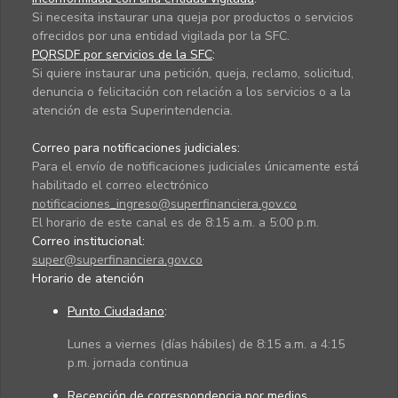
Si necesita instaurar una queja por productos o servicios
ofrecidos por una entidad vigilada por la SFC.
PQRSDF por servicios de la SFC
:
Si quiere instaurar una petición, queja, reclamo, solicitud,
denuncia o felicitación con relación a los servicios o a la
atención de esta Superintendencia.
Correo para notificaciones judiciales:
Para el envío de notificaciones judiciales únicamente está
habilitado el correo electrónico
notificaciones_ingreso@superfinanciera.gov.co
El horario de este canal es de 8:15 a.m. a 5:00 p.m.
Correo institucional:
super@superfinanciera.gov.co
Horario de atención
Punto Ciudadano
:
Lunes a viernes (días hábiles) de 8:15 a.m. a 4:15
p.m. jornada continua
Recepción de correspondencia por medios