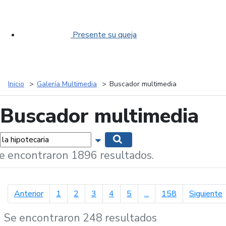
Presente su queja
Inicio
Galería Multimedia
Buscador multimedia
Buscador multimedia
labras...
Mostrar opciones de búsqueda
Buscar
e encontraron 1896 resultados.
página anterior
p
Anterior
1
2
3
4
5
...
158
Siguiente
Se encontraron 248 resultados