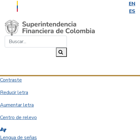
EN
ES
Saltar al contenido principal
Buscar...
Buscar
Desplegar navegación
Contraste
Reducir letra
Aumentar letra
Centro de relevo
Lengua de señas