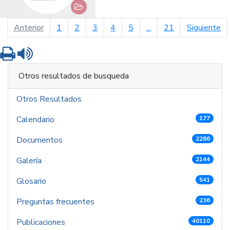
página anterior
pá
Anterior
1
2
3
4
5
...
21
Siguiente
Imprimir
Leer contenido
Otros resultados de busqueda
Otros Resultados
Calendario
177
Documentos
2286
Galería
2144
Glosario
541
Preguntas frecuentes
236
Publicaciones
40110