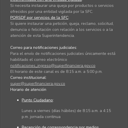
Si necesita instaurar una queja por productos o servicios
ofrecidos por una entidad vigilada por la SFC.
PQRSDF por servicios de la SFC
:
Si quiere instaurar una petición, queja, reclamo, solicitud,
denuncia o felicitación con relación a los servicios o a la
atención de esta Superintendencia.
Correo para notificaciones judiciales:
Para el envío de notificaciones judiciales únicamente está
habilitado el correo electrónico
notificaciones_ingreso@superfinanciera.gov.co
El horario de este canal es de 8:15 a.m. a 5:00 p.m.
Correo institucional:
super@superfinanciera.gov.co
Horario de atención
Punto Ciudadano
:
Lunes a viernes (días hábiles) de 8:15 a.m. a 4:15
p.m. jornada continua
Recepción de correspondencia por medios