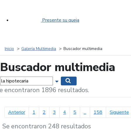
Presente su queja
Inicio
Galería Multimedia
Buscador multimedia
Buscador multimedia
labras...
Mostrar opciones de búsqueda
Buscar
e encontraron 1896 resultados.
página anterior
p
Anterior
1
2
3
4
5
...
158
Siguiente
Se encontraron 248 resultados