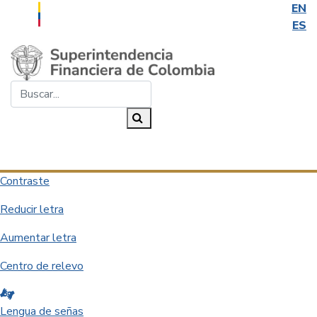
EN
ES
Saltar al contenido principal
Buscar...
Buscar
Desplegar navegación
Contraste
Reducir letra
Aumentar letra
Centro de relevo
Lengua de señas