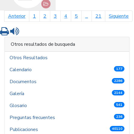
página anterior
pá
Anterior
1
2
3
4
5
...
21
Siguiente
Imprimir
Leer contenido
Otros resultados de busqueda
Otros Resultados
Calendario
177
Documentos
2286
Galería
2144
Glosario
541
Preguntas frecuentes
236
Publicaciones
40110