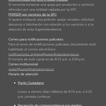
Si necesita instaurar una queja por productos o servicios
ofrecidos por una entidad vigilada por la SFC.
PQRSDF por servicios de la SFC
:
Si quiere instaurar una petición, queja, reclamo, solicitud,
denuncia o felicitación con relación a los servicios o a la
atención de esta Superintendencia.
Correo para notificaciones judiciales:
Para el envío de notificaciones judiciales únicamente está
habilitado el correo electrónico
notificaciones_ingreso@superfinanciera.gov.co
El horario de este canal es de 8:15 a.m. a 5:00 p.m.
Correo institucional:
super@superfinanciera.gov.co
Horario de atención
Punto Ciudadano
:
Lunes a viernes (días hábiles) de 8:15 a.m. a 4:15
p.m. jornada continua
Recepción de correspondencia por medios