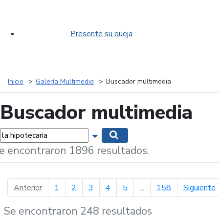
Presente su queja
Inicio
Galería Multimedia
Buscador multimedia
Buscador multimedia
labras...
Mostrar opciones de búsqueda
Buscar
e encontraron 1896 resultados.
página anterior
p
Anterior
1
2
3
4
5
...
158
Siguiente
Se encontraron 248 resultados