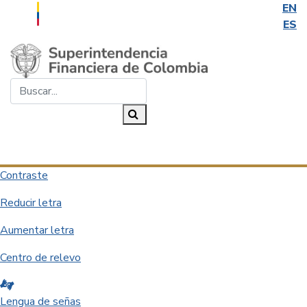
EN
ES
Saltar al contenido principal
Buscar...
Buscar
Desplegar navegación
Contraste
Reducir letra
Aumentar letra
Centro de relevo
Lengua de señas