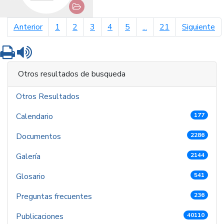
página anterior
pá
Anterior
1
2
3
4
5
...
21
Siguiente
Imprimir
Leer contenido
Otros resultados de busqueda
Otros Resultados
Calendario
177
Documentos
2286
Galería
2144
Glosario
541
Preguntas frecuentes
236
Publicaciones
40110