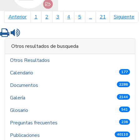
página anterior
pá
Anterior
1
2
3
4
5
...
21
Siguiente
Imprimir
Leer contenido
Otros resultados de busqueda
Otros Resultados
Calendario
177
Documentos
2286
Galería
2144
Glosario
541
Preguntas frecuentes
236
Publicaciones
40110