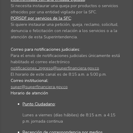
Si necesita instaurar una queja por productos o servicios
ofrecidos por una entidad vigilada por la SFC.
PQRSDF por servicios de la SFC
:
Si quiere instaurar una petición, queja, reclamo, solicitud,
denuncia o felicitación con relación a los servicios o a la
atención de esta Superintendencia.
Correo para notificaciones judiciales:
Para el envío de notificaciones judiciales únicamente está
habilitado el correo electrónico
notificaciones_ingreso@superfinanciera.gov.co
El horario de este canal es de 8:15 a.m. a 5:00 p.m.
Correo institucional:
super@superfinanciera.gov.co
Horario de atención
Punto Ciudadano
:
Lunes a viernes (días hábiles) de 8:15 a.m. a 4:15
p.m. jornada continua
Recepción de correspondencia por medios