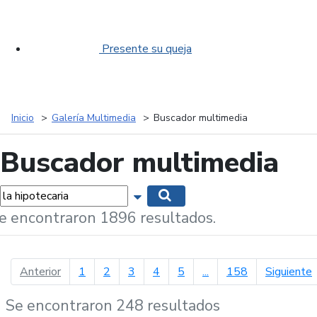
Presente su queja
Inicio
Galería Multimedia
Buscador multimedia
Buscador multimedia
labras...
Mostrar opciones de búsqueda
Buscar
e encontraron 1896 resultados.
página anterior
p
Anterior
1
2
3
4
5
...
158
Siguiente
Se encontraron 248 resultados