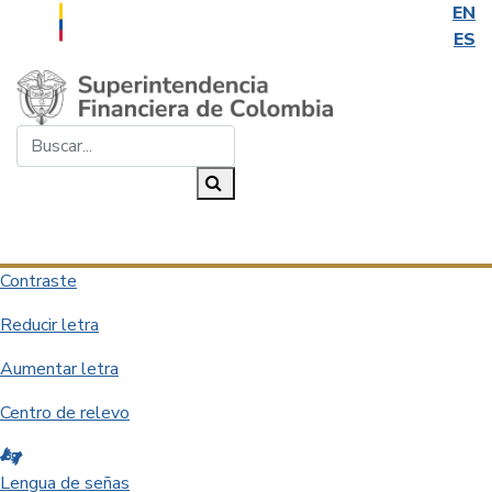
EN
ES
Saltar al contenido principal
Buscar...
Buscar
Desplegar navegación
Contraste
Reducir letra
Aumentar letra
Centro de relevo
Lengua de señas