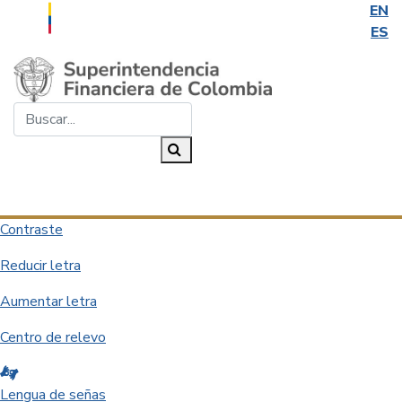
EN
ES
Saltar al contenido principal
Buscar...
Buscar
Desplegar navegación
Contraste
Reducir letra
Aumentar letra
Centro de relevo
Lengua de señas