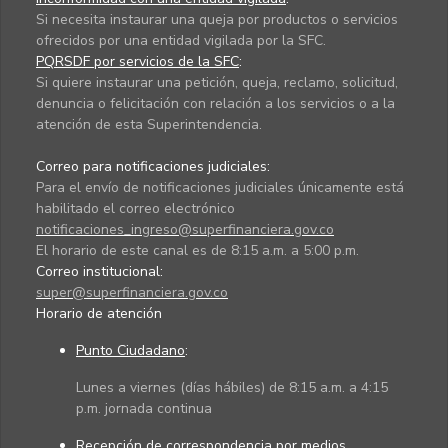
Si necesita instaurar una queja por productos o servicios
ofrecidos por una entidad vigilada por la SFC.
PQRSDF por servicios de la SFC
:
Si quiere instaurar una petición, queja, reclamo, solicitud,
denuncia o felicitación con relación a los servicios o a la
atención de esta Superintendencia.
Correo para notificaciones judiciales:
Para el envío de notificaciones judiciales únicamente está
habilitado el correo electrónico
notificaciones_ingreso@superfinanciera.gov.co
El horario de este canal es de 8:15 a.m. a 5:00 p.m.
Correo institucional:
super@superfinanciera.gov.co
Horario de atención
Punto Ciudadano
:
Lunes a viernes (días hábiles) de 8:15 a.m. a 4:15
p.m. jornada continua
Recepción de correspondencia por medios