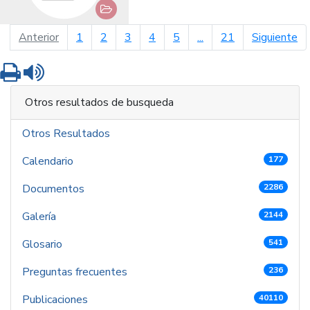
página anterior
pá
Anterior
1
2
3
4
5
...
21
Siguiente
Imprimir
Leer contenido
Otros resultados de busqueda
Otros Resultados
Calendario
177
Documentos
2286
Galería
2144
Glosario
541
Preguntas frecuentes
236
Publicaciones
40110