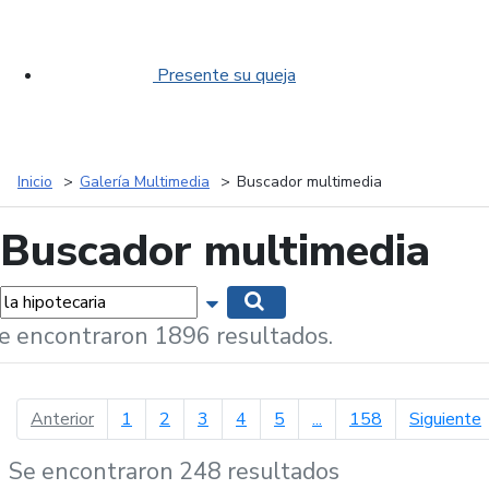
Presente su queja
Inicio
Galería Multimedia
Buscador multimedia
Buscador multimedia
labras...
Mostrar opciones de búsqueda
Buscar
e encontraron 1896 resultados.
página anterior
p
Anterior
1
2
3
4
5
...
158
Siguiente
Se encontraron 248 resultados