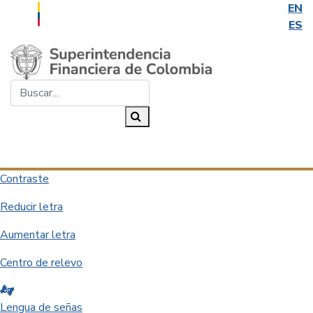
EN
ES
Saltar al contenido principal
Buscar...
Buscar
Desplegar navegación
Contraste
Reducir letra
Aumentar letra
Centro de relevo
Lengua de señas