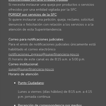
Si necesita instaurar una queja por productos o servicios
ofrecidos por una entidad vigilada por la SFC.
PQRSDF por servicios de la SFC
:
Si quiere instaurar una petición, queja, reclamo, solicitud,
denuncia o felicitación con relación a los servicios o a la
atención de esta Superintendencia.
Correo para notificaciones judiciales:
Para el envío de notificaciones judiciales únicamente está
habilitado el correo electrónico
notificaciones_ingreso@superfinanciera.gov.co
El horario de este canal es de 8:15 a.m. a 5:00 p.m.
Correo institucional:
super@superfinanciera.gov.co
Horario de atención
Punto Ciudadano
:
Lunes a viernes (días hábiles) de 8:15 a.m. a 4:15
p.m. jornada continua
Recepción de correspondencia por medios