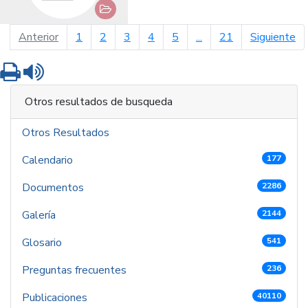
página anterior
pá
Anterior
1
2
3
4
5
...
21
Siguiente
Imprimir
Leer contenido
Otros resultados de busqueda
Otros Resultados
Calendario
177
Documentos
2286
Galería
2144
Glosario
541
Preguntas frecuentes
236
Publicaciones
40110