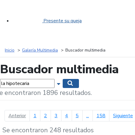
Presente su queja
Inicio
Galería Multimedia
Buscador multimedia
Buscador multimedia
labras...
Mostrar opciones de búsqueda
Buscar
e encontraron 1896 resultados.
página anterior
p
Anterior
1
2
3
4
5
...
158
Siguiente
Se encontraron 248 resultados