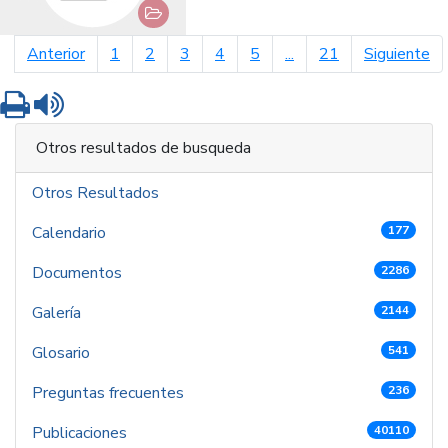
página anterior
pá
Anterior
1
2
3
4
5
...
21
Siguiente
Imprimir
Leer contenido
Otros resultados de busqueda
Otros Resultados
Calendario
177
Documentos
2286
Galería
2144
Glosario
541
Preguntas frecuentes
236
Publicaciones
40110