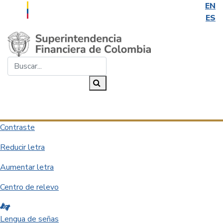
EN
ES
Saltar al contenido principal
Buscar...
Buscar
Desplegar navegación
Contraste
Reducir letra
Aumentar letra
Centro de relevo
Lengua de señas