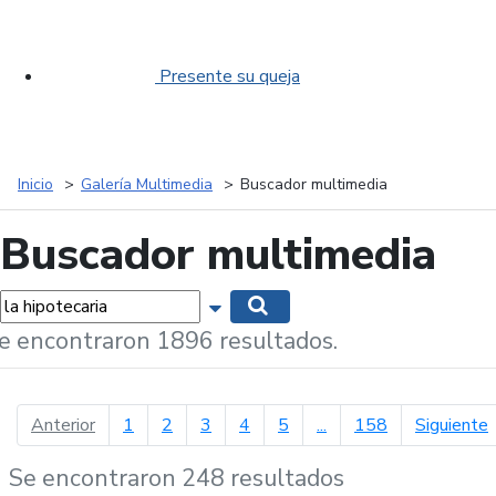
Presente su queja
Inicio
Galería Multimedia
Buscador multimedia
Buscador multimedia
labras...
Mostrar opciones de búsqueda
Buscar
e encontraron 1896 resultados.
página anterior
p
Anterior
1
2
3
4
5
...
158
Siguiente
Se encontraron 248 resultados