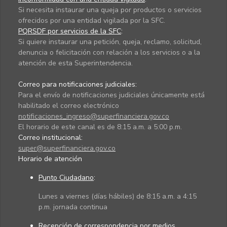
Si necesita instaurar una queja por productos o servicios
ofrecidos por una entidad vigilada por la SFC.
PQRSDF por servicios de la SFC
:
Si quiere instaurar una petición, queja, reclamo, solicitud,
denuncia o felicitación con relación a los servicios o a la
atención de esta Superintendencia.
Correo para notificaciones judiciales:
Para el envío de notificaciones judiciales únicamente está
habilitado el correo electrónico
notificaciones_ingreso@superfinanciera.gov.co
El horario de este canal es de 8:15 a.m. a 5:00 p.m.
Correo institucional:
super@superfinanciera.gov.co
Horario de atención
Punto Ciudadano
:
Lunes a viernes (días hábiles) de 8:15 a.m. a 4:15
p.m. jornada continua
Recepción de correspondencia por medios