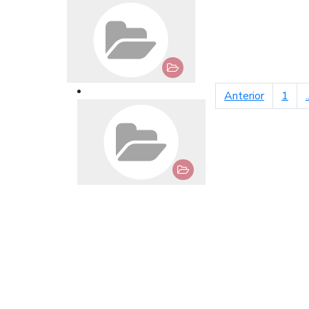
página an
Anterior
1
.