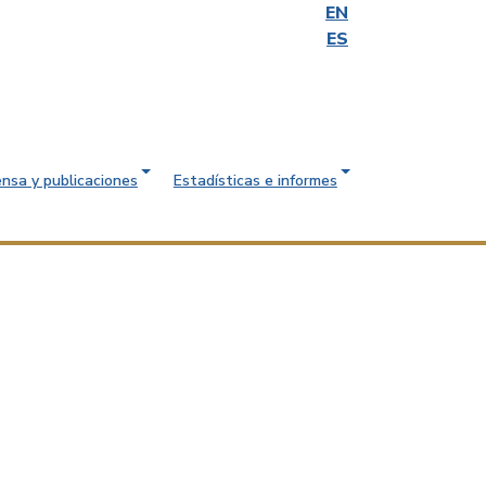
EN
ES
ensa y publicaciones
Estadísticas e informes