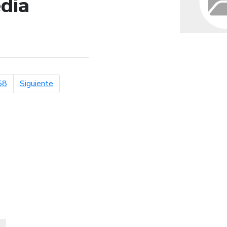
dia
de búsqueda
página siguiente
58
Siguiente