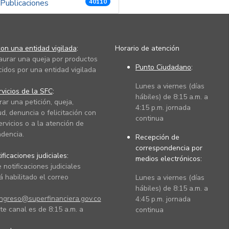
Publicaciones
40110
on una entidad vigilada
:
Horario de atención
taurar una queja por productos
Punto Ciudadano
:
cidos por una entidad vigilada
Lunes a viernes (días
vicios de la SFC
:
hábiles) de 8:15 a.m. a
rar una petición, queja,
4:15 p.m. jornada
ud, denuncia o felicitación con
continua
ervicios o a la atención de
dencia.
Recepción de
correspondencia por
ficaciones judiciales:
medios electrónicos:
 notificaciones judiciales
 habilitado el correo
Lunes a viernes (días
hábiles) de 8:15 a.m. a
ingreso@superfinanciera.gov.co
4:45 p.m. jornada
te canal es de 8:15 a.m. a
continua