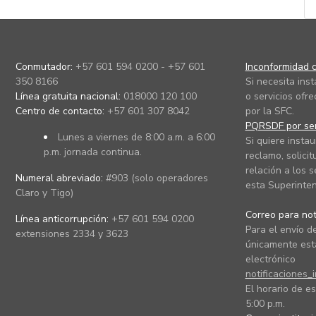
Conmutador:
+57 601 594 0200 - +57 601
Inconformidad c
350 8166
Si necesita ins
Línea gratuita nacional:
018000 120 100
o servicios ofre
Centro de contacto:
+57 601 307 8042
por la SFC.
PQRSDF por ser
Lunes a viernes de 8:00 a.m. a 6:00
Si quiere instau
p.m. jornada continua.
reclamo, solicit
relación a los s
Numeral abreviado:
#903 (solo operadores
esta Superinten
Claro y Tigo)
Correo para noti
Línea anticorrupción:
+57 601 594 0200
Para el envío de
extensiones 2334 y 3623
únicamente está
electrónico
notificaciones_
El horario de es
5:00 p.m.