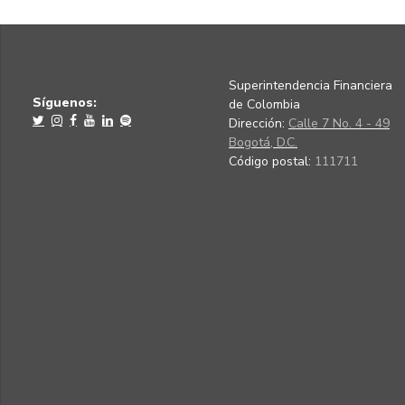
Superintendencia Financiera
Síguenos:
de Colombia
Dirección:
Calle 7 No. 4 - 49
Bogotá, D.C.
Código postal:
111711