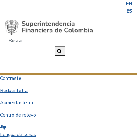
EN
ES
Saltar al contenido principal
Buscar...
Buscar
Desplegar navegación
Contraste
Reducir letra
Aumentar letra
Centro de relevo
Lengua de señas