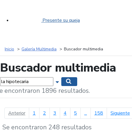
Presente su queja
Inicio
Galería Multimedia
Buscador multimedia
Buscador multimedia
labras...
Mostrar opciones de búsqueda
Buscar
e encontraron 1896 resultados.
página anterior
p
Anterior
1
2
3
4
5
...
158
Siguiente
Se encontraron 248 resultados