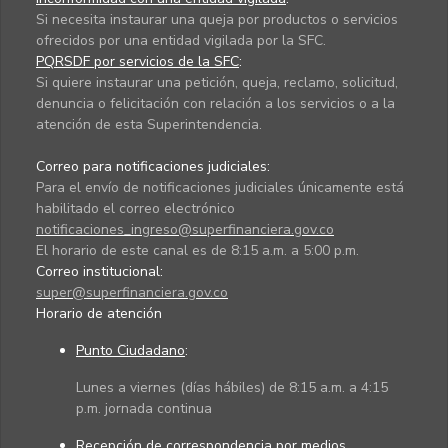
Si necesita instaurar una queja por productos o servicios
ofrecidos por una entidad vigilada por la SFC.
PQRSDF por servicios de la SFC
:
Si quiere instaurar una petición, queja, reclamo, solicitud,
denuncia o felicitación con relación a los servicios o a la
atención de esta Superintendencia.
Correo para notificaciones judiciales:
Para el envío de notificaciones judiciales únicamente está
habilitado el correo electrónico
notificaciones_ingreso@superfinanciera.gov.co
El horario de este canal es de 8:15 a.m. a 5:00 p.m.
Correo institucional:
super@superfinanciera.gov.co
Horario de atención
Punto Ciudadano
:
Lunes a viernes (días hábiles) de 8:15 a.m. a 4:15
p.m. jornada continua
Recepción de correspondencia por medios