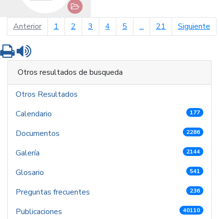
página anterior
pá
Anterior
1
2
3
4
5
...
21
Siguiente
Imprimir
Leer contenido
Otros resultados de busqueda
Otros Resultados
Calendario
177
Documentos
2286
Galería
2144
Glosario
541
Preguntas frecuentes
236
Publicaciones
40110