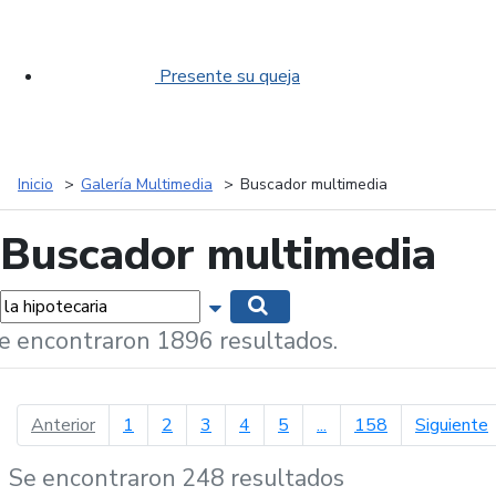
Presente su queja
Inicio
Galería Multimedia
Buscador multimedia
Buscador multimedia
labras...
Mostrar opciones de búsqueda
Buscar
e encontraron 1896 resultados.
página anterior
p
Anterior
1
2
3
4
5
...
158
Siguiente
Se encontraron 248 resultados