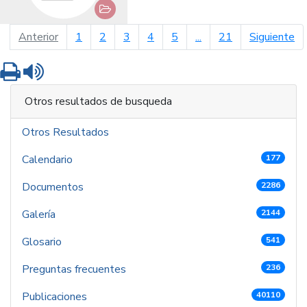
página anterior
pá
Anterior
1
2
3
4
5
...
21
Siguiente
Imprimir
Leer contenido
Otros resultados de busqueda
Otros Resultados
Calendario
177
Documentos
2286
Galería
2144
Glosario
541
Preguntas frecuentes
236
Publicaciones
40110