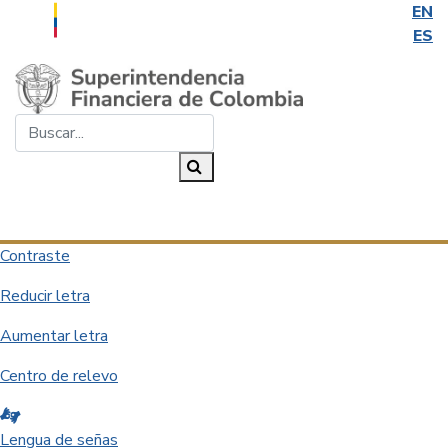
EN
ES
Saltar al contenido principal
Buscar...
Buscar
Desplegar navegación
Contraste
Reducir letra
Aumentar letra
Centro de relevo
Lengua de señas