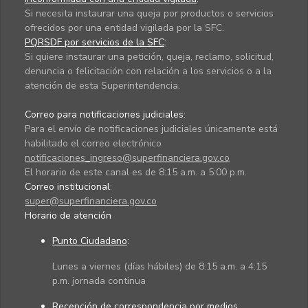
Si necesita instaurar una queja por productos o servicios
ofrecidos por una entidad vigilada por la SFC.
PQRSDF por servicios de la SFC
:
Si quiere instaurar una petición, queja, reclamo, solicitud,
denuncia o felicitación con relación a los servicios o a la
atención de esta Superintendencia.
Correo para notificaciones judiciales:
Para el envío de notificaciones judiciales únicamente está
habilitado el correo electrónico
notificaciones_ingreso@superfinanciera.gov.co
El horario de este canal es de 8:15 a.m. a 5:00 p.m.
Correo institucional:
super@superfinanciera.gov.co
Horario de atención
Punto Ciudadano
:
Lunes a viernes (días hábiles) de 8:15 a.m. a 4:15
p.m. jornada continua
Recepción de correspondencia por medios