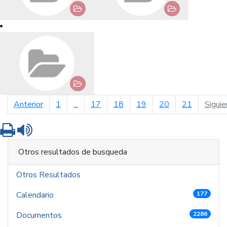
página anterior
Anterior
1
...
17
18
19
20
21
Siguie
Imprimir
Leer contenido
Otros resultados de busqueda
Otros Resultados
Calendario
177
Documentos
2286