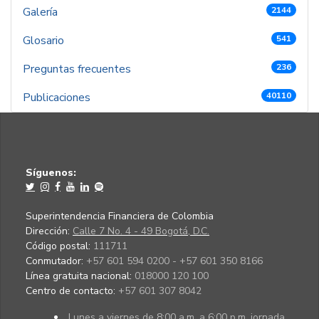
Galería
2144
Glosario
541
Preguntas frecuentes
236
Publicaciones
40110
Síguenos:
Superintendencia Financiera de Colombia
Dirección:
Calle 7 No. 4 - 49 Bogotá, D.C.
Código postal:
111711
Conmutador:
+57 601 594 0200 - +57 601 350 8166
Línea gratuita nacional:
018000 120 100
Centro de contacto:
+57 601 307 8042
Lunes a viernes de 8:00 a.m. a 6:00 p.m. jornada