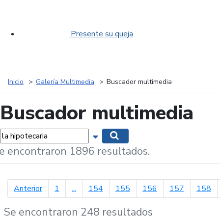
Presente su queja
Inicio
Galería Multimedia
Buscador multimedia
Buscador multimedia
labras...
Mostrar opciones de búsqueda
Buscar
e encontraron 1896 resultados.
página anterior
Anterior
1
...
154
155
156
157
158
Se encontraron 248 resultados