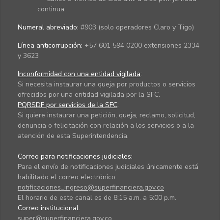
continua.
Numeral abreviado:
#903 (solo operadores Claro y Tigo)
Línea anticorrupción:
+57 601 594 0200 extensiones 2334
y 3623
Inconformidad con una entidad vigilada
:
Si necesita instaurar una queja por productos o servicios
ofrecidos por una entidad vigilada por la SFC.
PQRSDF por servicios de la SFC
:
Si quiere instaurar una petición, queja, reclamo, solicitud,
denuncia o felicitación con relación a los servicios o a la
atención de esta Superintendencia.
Correo para notificaciones judiciales:
Para el envío de notificaciones judiciales únicamente está
habilitado el correo electrónico
notificaciones_ingreso@superfinanciera.gov.co
El horario de este canal es de 8:15 a.m. a 5:00 p.m.
Correo institucional:
super@superfinanciera.gov.co