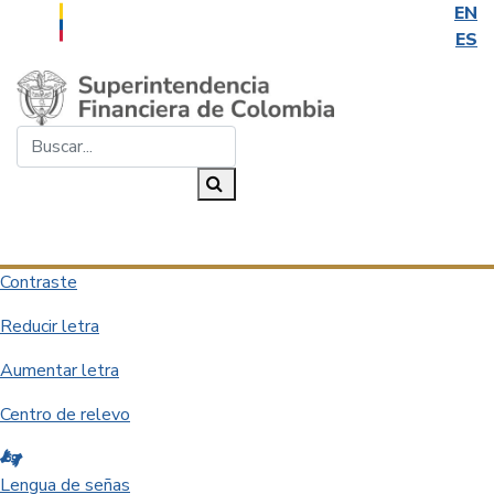
EN
ES
Saltar al contenido principal
Buscar...
Buscar
Desplegar navegación
Contraste
Reducir letra
Aumentar letra
Centro de relevo
Lengua de señas