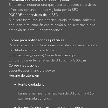
Si necesita instaurar una queja por productos o servicios
ofrecidos por una entidad vigilada por la SFC.
PQRSDF por servicios de la SFC
:
Si quiere instaurar una petición, queja, reclamo, solicitud,
denuncia o felicitación con relación a los servicios o a la
atención de esta Superintendencia.
Correo para notificaciones judiciales:
Para el envío de notificaciones judiciales únicamente está
habilitado el correo electrónico
notificaciones_ingreso@superfinanciera.gov.co
El horario de este canal es de 8:15 a.m. a 5:00 p.m.
Correo institucional:
super@superfinanciera.gov.co
Horario de atención
Punto Ciudadano
:
Lunes a viernes (días hábiles) de 8:15 a.m. a 4:15
p.m. jornada continua
Recepción de correspondencia por medios