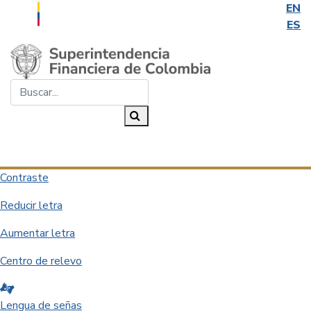
EN
ES
Saltar al contenido principal
Buscar...
Buscar
Desplegar navegación
Contraste
Reducir letra
Aumentar letra
Centro de relevo
Lengua de señas