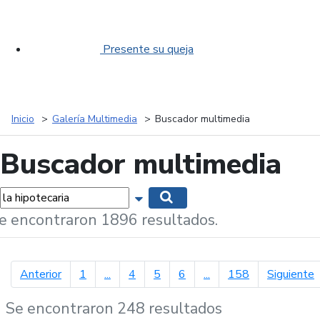
Presente su queja
Inicio
Galería Multimedia
Buscador multimedia
Buscador multimedia
labras...
Mostrar opciones de búsqueda
Buscar
e encontraron 1896 resultados.
página anterior
p
Anterior
1
...
4
5
6
...
158
Siguiente
Se encontraron 248 resultados