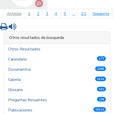
página anterior
pá
Anterior
1
2
3
4
5
...
21
Siguiente
Imprimir
Leer contenido
Otros resultados de busqueda
Otros Resultados
Calendario
177
Documentos
2286
Galería
2144
Glosario
541
Preguntas frecuentes
236
Publicaciones
40110