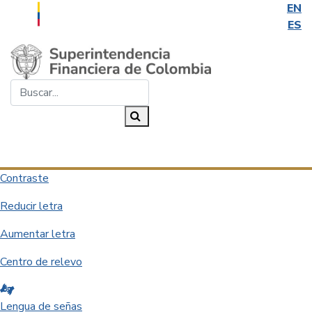
EN
ES
Saltar al contenido principal
Buscar...
Buscar
Desplegar navegación
Contraste
Reducir letra
Aumentar letra
Centro de relevo
Lengua de señas