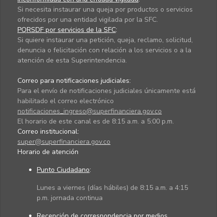
Si necesita instaurar una queja por productos o servicios
ofrecidos por una entidad vigilada por la SFC.
PQRSDF por servicios de la SFC
:
Si quiere instaurar una petición, queja, reclamo, solicitud,
denuncia o felicitación con relación a los servicios o a la
atención de esta Superintendencia.
Correo para notificaciones judiciales:
Para el envío de notificaciones judiciales únicamente está
habilitado el correo electrónico
notificaciones_ingreso@superfinanciera.gov.co
El horario de este canal es de 8:15 a.m. a 5:00 p.m.
Correo institucional:
super@superfinanciera.gov.co
Horario de atención
Punto Ciudadano
:
Lunes a viernes (días hábiles) de 8:15 a.m. a 4:15
p.m. jornada continua
Recepción de correspondencia por medios