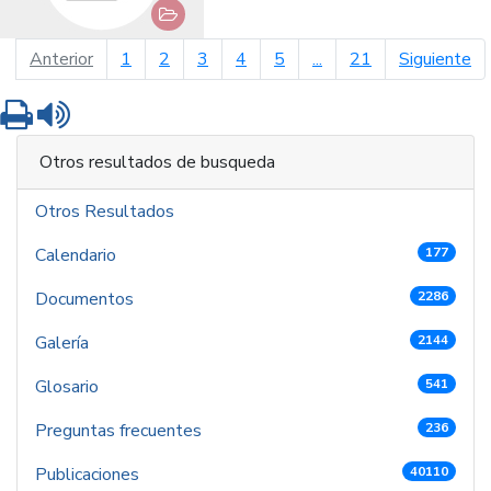
página anterior
pá
Anterior
1
2
3
4
5
...
21
Siguiente
Imprimir
Leer contenido
Otros resultados de busqueda
Otros Resultados
Calendario
177
Documentos
2286
Galería
2144
Glosario
541
Preguntas frecuentes
236
Publicaciones
40110