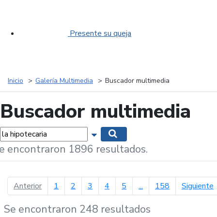
Presente su queja
Inicio
Galería Multimedia
Buscador multimedia
Buscador multimedia
labras...
Mostrar opciones de búsqueda
Buscar
e encontraron 1896 resultados.
página anterior
p
Anterior
1
2
3
4
5
...
158
Siguiente
Se encontraron 248 resultados