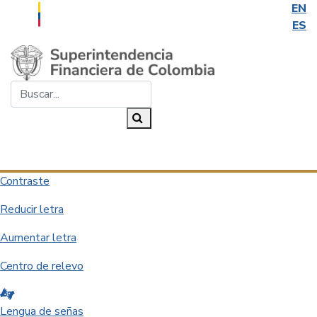
EN
ES
Saltar al contenido principal
Buscar...
Buscar
Desplegar navegación
Contraste
Reducir letra
Aumentar letra
Centro de relevo
Lengua de señas