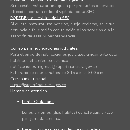
Si necesita instaurar una queja por productos o servicios
ofrecidos por una entidad vigilada por la SFC.
PQRSDF por servicios de la SFC
:
Si quiere instaurar una petición, queja, reclamo, solicitud,
denuncia o felicitación con relación a los servicios o a la
atención de esta Superintendencia.
Correo para notificaciones judiciales:
Para el envío de notificaciones judiciales únicamente está
habilitado el correo electrónico
notificaciones_ingreso@superfinanciera.gov.co
El horario de este canal es de 8:15 a.m. a 5:00 p.m.
Correo institucional:
super@superfinanciera.gov.co
Horario de atención
Punto Ciudadano
:
Lunes a viernes (días hábiles) de 8:15 a.m. a 4:15
p.m. jornada continua
Recepción de correspondencia por medios