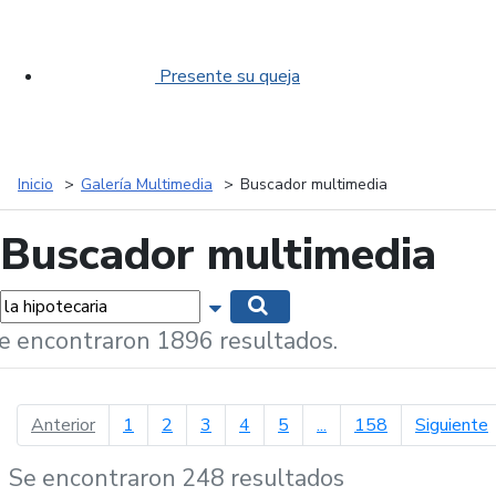
Presente su queja
Inicio
Galería Multimedia
Buscador multimedia
Buscador multimedia
labras...
Mostrar opciones de búsqueda
Buscar
e encontraron 1896 resultados.
página anterior
p
Anterior
1
2
3
4
5
...
158
Siguiente
Se encontraron 248 resultados