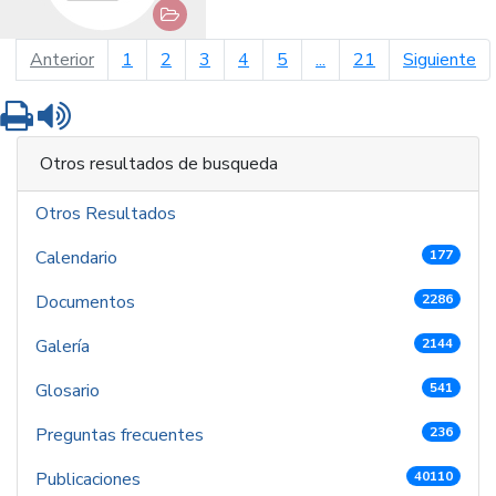
página anterior
pá
Anterior
1
2
3
4
5
...
21
Siguiente
Imprimir
Leer contenido
Otros resultados de busqueda
Otros Resultados
Calendario
177
Documentos
2286
Galería
2144
Glosario
541
Preguntas frecuentes
236
Publicaciones
40110