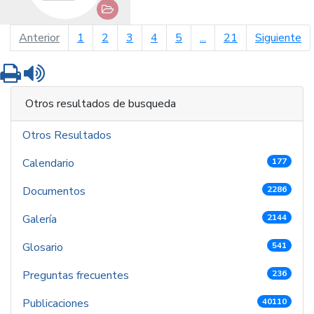
página anterior
pá
Anterior
1
2
3
4
5
...
21
Siguiente
Imprimir
Leer contenido
Otros resultados de busqueda
Otros Resultados
Calendario
177
Documentos
2286
Galería
2144
Glosario
541
Preguntas frecuentes
236
Publicaciones
40110