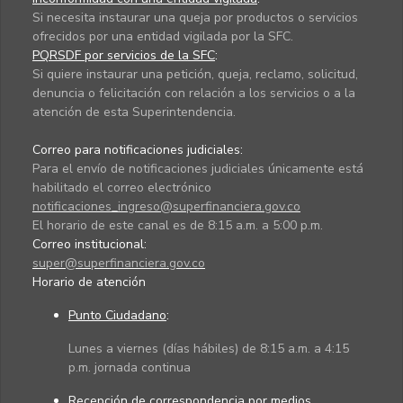
Si necesita instaurar una queja por productos o servicios
ofrecidos por una entidad vigilada por la SFC.
PQRSDF por servicios de la SFC
:
Si quiere instaurar una petición, queja, reclamo, solicitud,
denuncia o felicitación con relación a los servicios o a la
atención de esta Superintendencia.
Correo para notificaciones judiciales:
Para el envío de notificaciones judiciales únicamente está
habilitado el correo electrónico
notificaciones_ingreso@superfinanciera.gov.co
El horario de este canal es de 8:15 a.m. a 5:00 p.m.
Correo institucional:
super@superfinanciera.gov.co
Horario de atención
Punto Ciudadano
:
Lunes a viernes (días hábiles) de 8:15 a.m. a 4:15
p.m. jornada continua
Recepción de correspondencia por medios