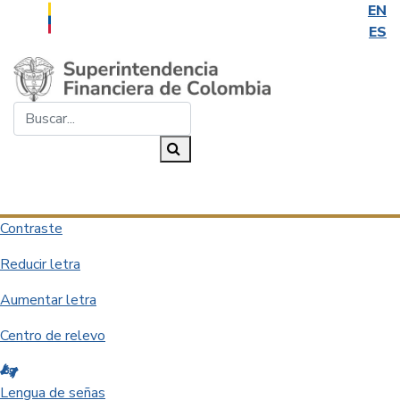
EN
ES
Saltar al contenido principal
Buscar...
Buscar
Desplegar navegación
Contraste
Reducir letra
Aumentar letra
Centro de relevo
Lengua de señas