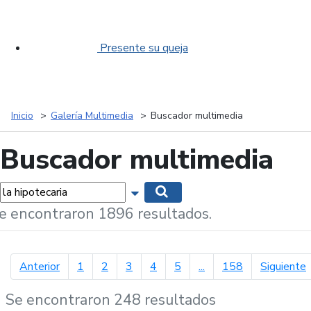
Presente su queja
Inicio
Galería Multimedia
Buscador multimedia
Buscador multimedia
labras...
Mostrar opciones de búsqueda
Buscar
e encontraron 1896 resultados.
página anterior
p
Anterior
1
2
3
4
5
...
158
Siguiente
Se encontraron 248 resultados