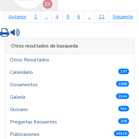
página anterior
pá
Anterior
1
...
4
5
6
...
21
Siguiente
Imprimir
Leer contenido
Otros resultados de busqueda
Otros Resultados
Calendario
177
Documentos
2286
Galería
2144
Glosario
541
Preguntas frecuentes
236
Publicaciones
40110