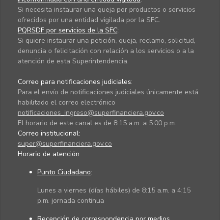
Si necesita instaurar una queja por productos o servicios
ofrecidos por una entidad vigilada por la SFC.
PQRSDF por servicios de la SFC
:
Si quiere instaurar una petición, queja, reclamo, solicitud,
denuncia o felicitación con relación a los servicios o a la
atención de esta Superintendencia.
Correo para notificaciones judiciales:
Para el envío de notificaciones judiciales únicamente está
habilitado el correo electrónico
notificaciones_ingreso@superfinanciera.gov.co
El horario de este canal es de 8:15 a.m. a 5:00 p.m.
Correo institucional:
super@superfinanciera.gov.co
Horario de atención
Punto Ciudadano
:
Lunes a viernes (días hábiles) de 8:15 a.m. a 4:15
p.m. jornada continua
Recepción de correspondencia por medios