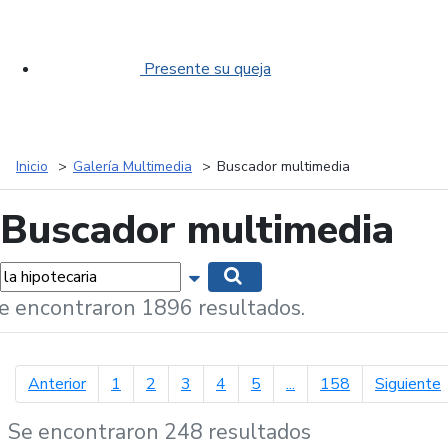
Presente su queja
Inicio
Galería Multimedia
Buscador multimedia
Buscador multimedia
labras...
Mostrar opciones de búsqueda
Buscar
e encontraron 1896 resultados.
página anterior
p
Anterior
1
2
3
4
5
...
158
Siguiente
Se encontraron 248 resultados