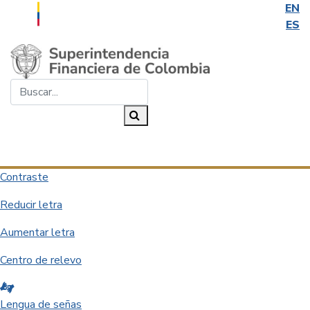
EN
ES
Saltar al contenido principal
Buscar...
Buscar
Desplegar navegación
Contraste
Reducir letra
Aumentar letra
Centro de relevo
Lengua de señas