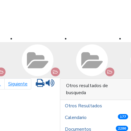
Imprimir
Leer contenido
página siguiente
1
Siguiente
Otros resultados de
busqueda
Otros Resultados
Calendario
177
Documentos
2286