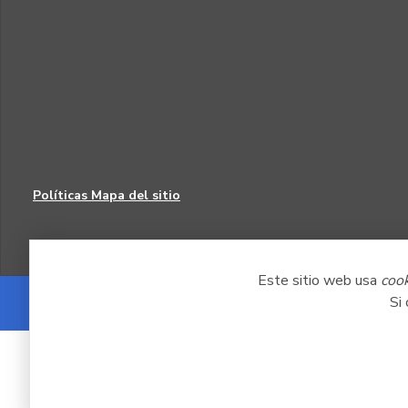
Políticas
Mapa del sitio
Este sitio web usa
coo
Si