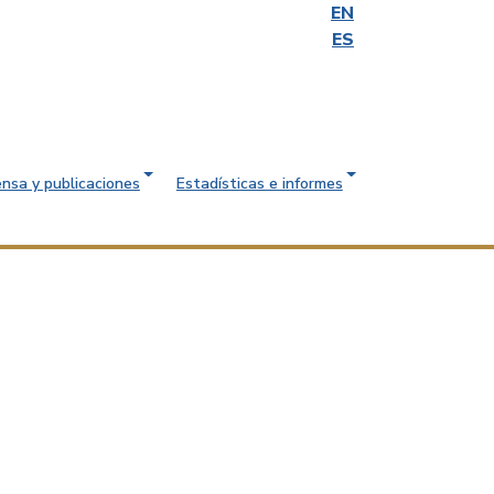
EN
ES
ensa y publicaciones
Estadísticas e informes