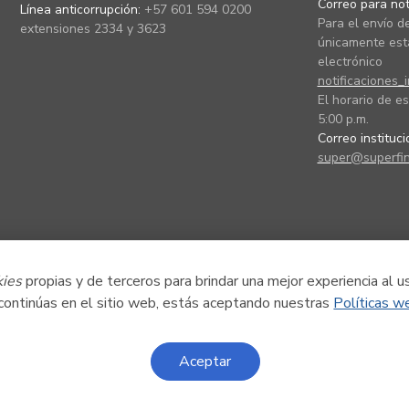
Correo para noti
Línea anticorrupción:
+57 601 594 0200
Para el envío de
extensiones 2334 y 3623
únicamente está
electrónico
notificaciones_
El horario de es
5:00 p.m.
Correo instituc
super@superfin
kies
propias y de terceros para brindar una mejor experiencia al u
 continúas en el sitio web, estás aceptando nuestras
Políticas w
Aceptar