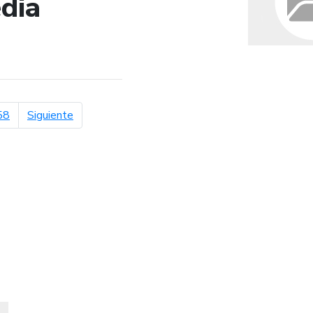
dia
de búsqueda
página siguiente
58
Siguiente