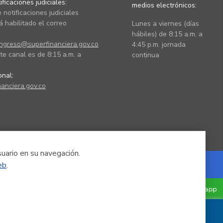
ficaciones judiciales:
medios electrónicos:
 notificaciones judiciales
 habilitado el correo
Lunes a viernes (días
hábiles) de 8:15 a.m. a
ingreso@superfinanciera.gov.co
4:45 p.m. jornada
te canal es de 8:15 a.m. a
continua
ional:
anciera.gov.co
suario en su navegación.
eb
.
Powered by Nexura