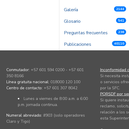
Galería
2144
Glosario
541
Preguntas frecuentes
236
Publicaciones
40110
Conmutador:
+57 601 594 0200 - +57 601
Inconformidad c
350 8166
Si necesita ins
Línea gratuita nacional:
018000 120 100
o servicios ofre
Centro de contacto:
+57 601 307 8042
por la SFC.
PQRSDF por ser
Lunes a viernes de 8:00 a.m. a 6:00
Si quiere instau
p.m. jornada continua.
reclamo, solicit
relación a los s
Numeral abreviado:
#903 (solo operadores
esta Superinten
Claro y Tigo)