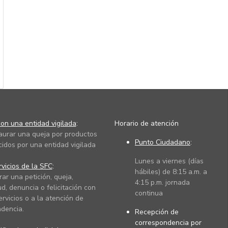
on una entidad vigilada
:
Horario de atención
taurar una queja por productos
Punto Ciudadano
:
cidos por una entidad vigilada
Lunes a viernes (días
vicios de la SFC
:
hábiles) de 8:15 a.m. a
rar una petición, queja,
4:15 p.m. jornada
ud, denuncia o felicitación con
continua
ervicios o a la atención de
dencia.
Recepción de
correspondencia por