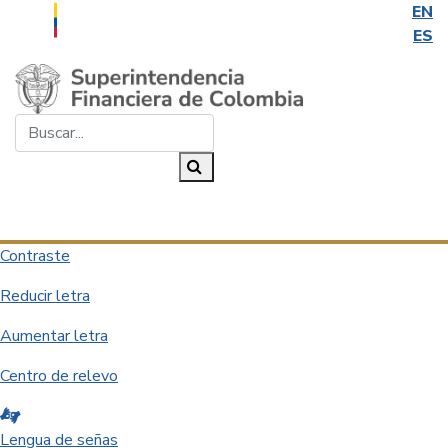
EN
ES
Saltar al contenido principal
Buscar...
Buscar
Desplegar navegación
Contraste
Reducir letra
Aumentar letra
Centro de relevo
Lengua de señas