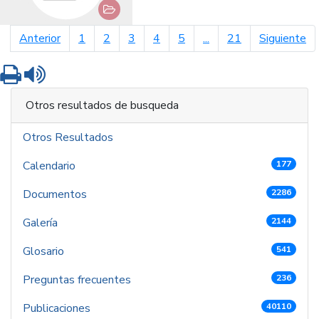
página anterior
pá
Anterior
1
2
3
4
5
...
21
Siguiente
Imprimir
Leer contenido
Otros resultados de busqueda
Otros Resultados
Calendario
177
Documentos
2286
Galería
2144
Glosario
541
Preguntas frecuentes
236
Publicaciones
40110