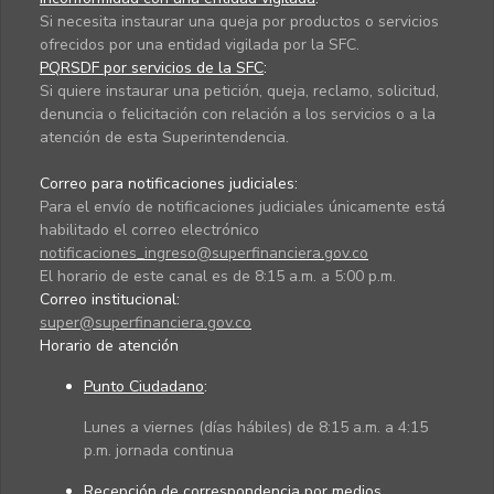
Si necesita instaurar una queja por productos o servicios
ofrecidos por una entidad vigilada por la SFC.
PQRSDF por servicios de la SFC
:
Si quiere instaurar una petición, queja, reclamo, solicitud,
denuncia o felicitación con relación a los servicios o a la
atención de esta Superintendencia.
Correo para notificaciones judiciales:
Para el envío de notificaciones judiciales únicamente está
habilitado el correo electrónico
notificaciones_ingreso@superfinanciera.gov.co
El horario de este canal es de 8:15 a.m. a 5:00 p.m.
Correo institucional:
super@superfinanciera.gov.co
Horario de atención
Punto Ciudadano
:
Lunes a viernes (días hábiles) de 8:15 a.m. a 4:15
p.m. jornada continua
Recepción de correspondencia por medios