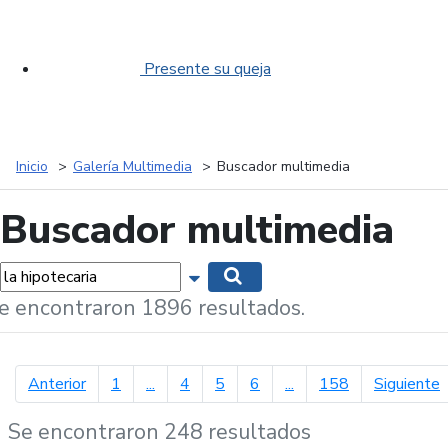
Presente su queja
Inicio
Galería Multimedia
Buscador multimedia
Buscador multimedia
labras...
Mostrar opciones de búsqueda
Buscar
e encontraron 1896 resultados.
página anterior
p
Anterior
1
...
4
5
6
...
158
Siguiente
Se encontraron 248 resultados