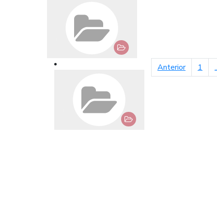
página an
Anterior
1
.