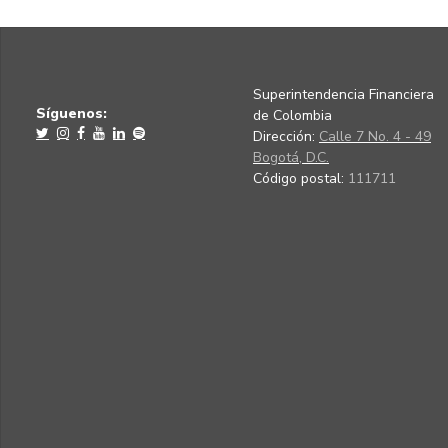
Superintendencia Financiera
Síguenos:
de Colombia
Dirección:
Calle 7 No. 4 - 49
Bogotá, D.C.
Código postal:
111711