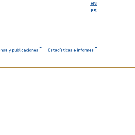
EN
ES
ensa y publicaciones
Estadísticas e informes