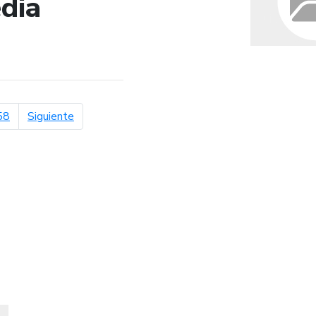
dia
de búsqueda
página siguiente
58
Siguiente