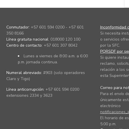
Conmutador:
+57 601 594 0200 - +57 601
Inconformidad c
350 8166
Si necesita ins
Línea gratuita nacional:
018000 120 100
o servicios ofre
Centro de contacto:
+57 601 307 8042
por la SFC.
PQRSDF por ser
Lunes a viernes de 8:00 a.m. a 6:00
Si quiere instau
p.m. jornada continua.
reclamo, solicit
relación a los s
Numeral abreviado:
#903 (solo operadores
esta Superinten
Claro y Tigo)
Correo para noti
Línea anticorrupción:
+57 601 594 0200
Para el envío de
extensiones 2334 y 3623
únicamente está
electrónico
notificaciones_
El horario de es
5:00 p.m.