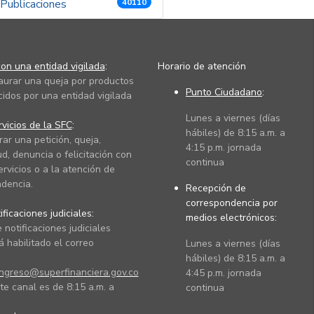
Publicaciones
40110
on una entidad vigilada
:
Horario de atención
taurar una queja por productos
Punto Ciudadano
:
cidos por una entidad vigilada
Lunes a viernes (días
vicios de la SFC
:
hábiles) de 8:15 a.m. a
rar una petición, queja,
4:15 p.m. jornada
ud, denuncia o felicitación con
continua
ervicios o a la atención de
dencia.
Recepción de
correspondencia por
ficaciones judiciales:
medios electrónicos:
 notificaciones judiciales
 habilitado el correo
Lunes a viernes (días
hábiles) de 8:15 a.m. a
ingreso@superfinanciera.gov.co
4:45 p.m. jornada
te canal es de 8:15 a.m. a
continua