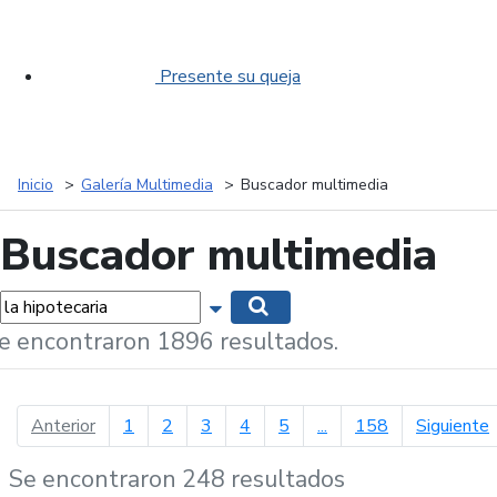
Presente su queja
Inicio
Galería Multimedia
Buscador multimedia
Buscador multimedia
labras...
Mostrar opciones de búsqueda
Buscar
e encontraron 1896 resultados.
página anterior
p
Anterior
1
2
3
4
5
...
158
Siguiente
Se encontraron 248 resultados