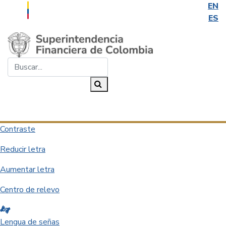
EN
ES
Saltar al contenido principal
Buscar...
Buscar
Desplegar navegación
Contraste
Reducir letra
Aumentar letra
Centro de relevo
Lengua de señas