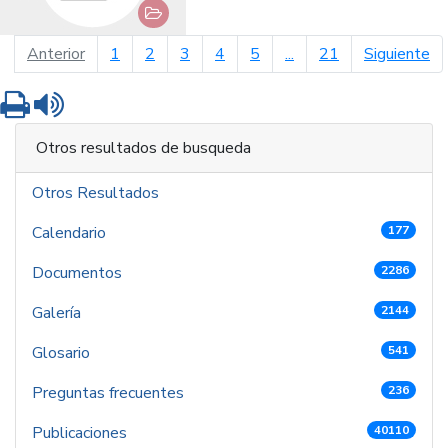
página anterior
pá
Anterior
1
2
3
4
5
...
21
Siguiente
Imprimir
Leer contenido
Otros resultados de busqueda
Otros Resultados
Calendario
177
Documentos
2286
Galería
2144
Glosario
541
Preguntas frecuentes
236
Publicaciones
40110