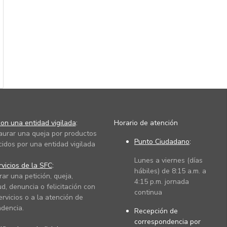
on una entidad vigilada
:
Horario de atención
taurar una queja por productos
Punto Ciudadano
:
cidos por una entidad vigilada
Lunes a viernes (días
vicios de la SFC
:
hábiles) de 8:15 a.m. a
rar una petición, queja,
4:15 p.m. jornada
ud, denuncia o felicitación con
continua
ervicios o a la atención de
dencia.
Recepción de
correspondencia por