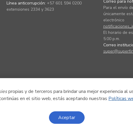
Correo para noti
Línea anticorrupción:
+57 601 594 0200
Para el envío de
extensiones 2334 y 3623
únicamente está
electrónico
notificaciones_
El horario de es
5:00 p.m.
Correo instituc
super@superfin
kies
propias y de terceros para brindar una mejor experiencia al u
 continúas en el sitio web, estás aceptando nuestras
Políticas w
Aceptar