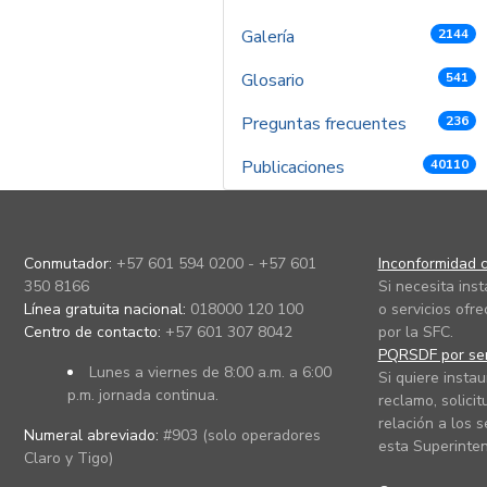
Galería
2144
Glosario
541
Preguntas frecuentes
236
Publicaciones
40110
Conmutador:
+57 601 594 0200 - +57 601
Inconformidad c
350 8166
Si necesita ins
Línea gratuita nacional:
018000 120 100
o servicios ofre
Centro de contacto:
+57 601 307 8042
por la SFC.
PQRSDF por ser
Lunes a viernes de 8:00 a.m. a 6:00
Si quiere instau
p.m. jornada continua.
reclamo, solicit
relación a los s
Numeral abreviado:
#903 (solo operadores
esta Superinten
Claro y Tigo)