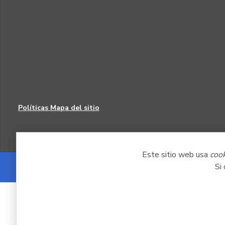
Políticas
Mapa del sitio
Este sitio web usa
coo
Si