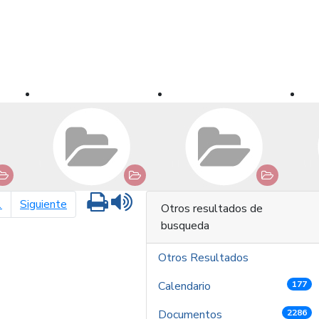
Imprimir
Leer contenido
página siguiente
1
Siguiente
Otros resultados de
busqueda
Otros Resultados
Calendario
177
Documentos
2286