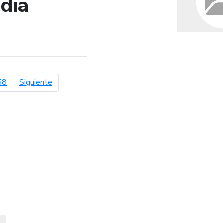
dia
de búsqueda
página siguiente
58
Siguiente