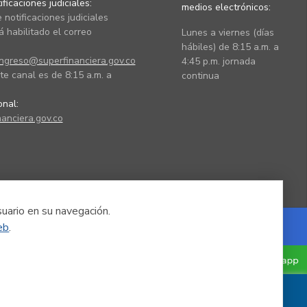
ficaciones judiciales:
medios electrónicos:
 notificaciones judiciales
 habilitado el correo
Lunes a viernes (días
hábiles) de 8:15 a.m. a
ingreso@superfinanciera.gov.co
4:45 p.m. jornada
te canal es de 8:15 a.m. a
continua
ional:
anciera.gov.co
suario en su navegación.
eb
.
Powered by Nexura