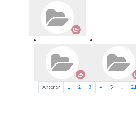
página anterior
Anterior
1
2
3
4
5
...
2