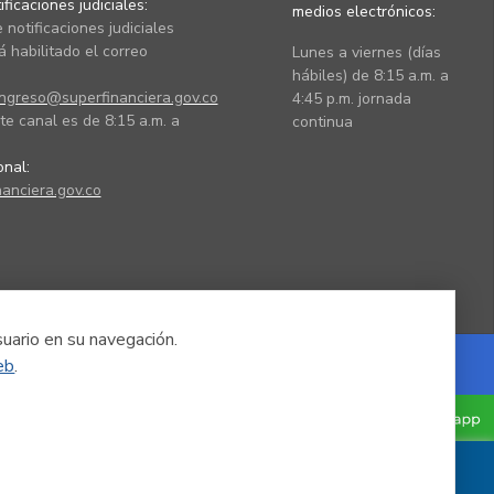
ficaciones judiciales:
medios electrónicos:
 notificaciones judiciales
 habilitado el correo
Lunes a viernes (días
hábiles) de 8:15 a.m. a
ingreso@superfinanciera.gov.co
4:45 p.m. jornada
te canal es de 8:15 a.m. a
continua
ional:
anciera.gov.co
suario en su navegación.
eb
.
Powered by Nexura