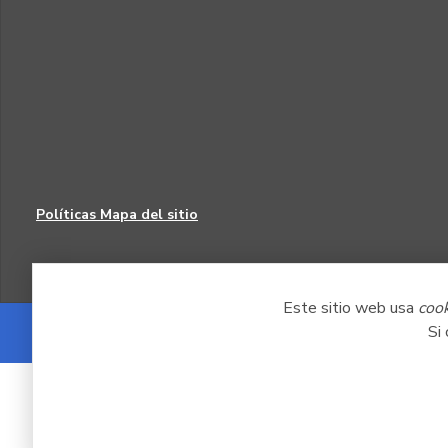
Políticas
Mapa del sitio
Este sitio web usa
coo
Si