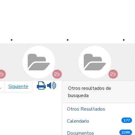
Imprimir
Leer contenido
página siguiente
1
Siguiente
Otros resultados de
busqueda
Otros Resultados
Calendario
177
Documentos
2286