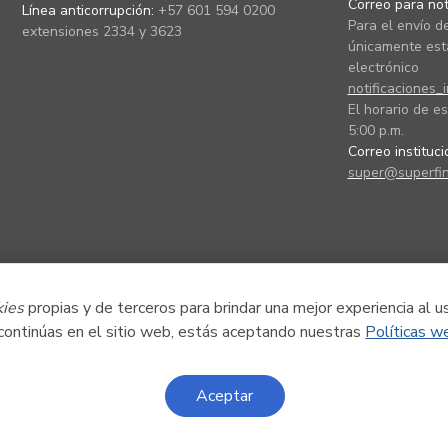
Correo para noti
Línea anticorrupción:
+57 601 594 0200
Para el envío de
extensiones 2334 y 3623
únicamente está
electrónico
notificaciones_
El horario de es
5:00 p.m.
Correo instituc
super@superfin
kies
propias y de terceros para brindar una mejor experiencia al u
 continúas en el sitio web, estás aceptando nuestras
Políticas w
Aceptar