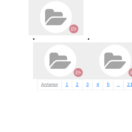
página anterior
Anterior
1
2
3
4
5
...
2