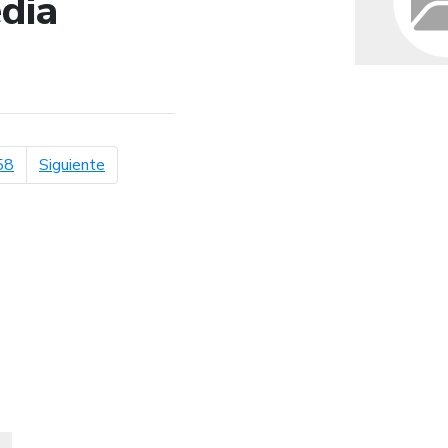
dia
de búsqueda
página siguiente
58
Siguiente