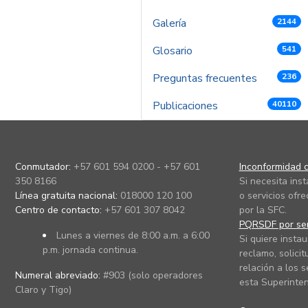
Galería
2144
Glosario
541
Preguntas frecuentes
236
Publicaciones
40110
Conmutador:
+57 601 594 0200 - +57 601
Inconformidad c
350 8166
Si necesita ins
Línea gratuita nacional:
018000 120 100
o servicios ofre
Centro de contacto:
+57 601 307 8042
por la SFC.
PQRSDF por ser
Lunes a viernes de 8:00 a.m. a 6:00
Si quiere instau
p.m. jornada continua.
reclamo, solicit
relación a los s
Numeral abreviado:
#903 (solo operadores
esta Superinten
Claro y Tigo)