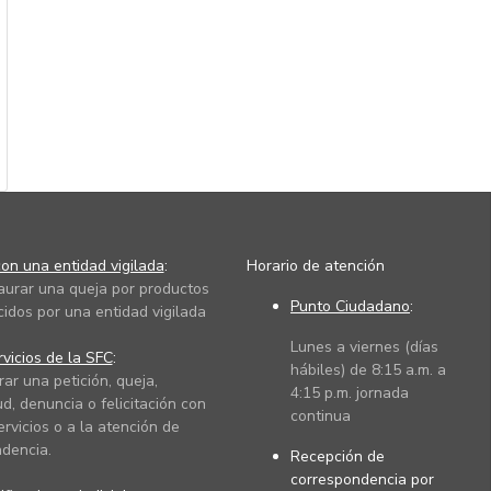
on una entidad vigilada
:
Horario de atención
taurar una queja por productos
Punto Ciudadano
:
cidos por una entidad vigilada
Lunes a viernes (días
vicios de la SFC
:
hábiles) de 8:15 a.m. a
rar una petición, queja,
4:15 p.m. jornada
ud, denuncia o felicitación con
continua
ervicios o a la atención de
dencia.
Recepción de
correspondencia por