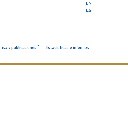
EN
ES
ensa y publicaciones
Estadísticas e informes